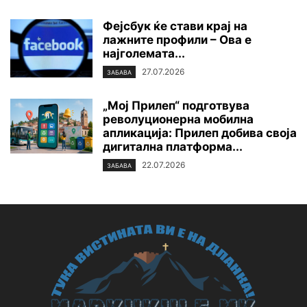
Фејсбук ќе стави крај на
лажните профили – Ова е
најголемата...
27.07.2026
ЗАБАВА
„Мој Прилеп“ подготвува
револуционерна мобилна
апликација: Прилеп добива своја
дигитална платформа...
22.07.2026
ЗАБАВА