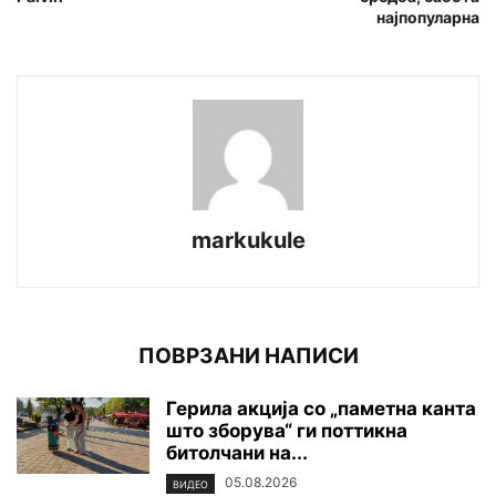
најпопуларна
markukule
ПОВРЗАНИ НАПИСИ
Герила акција со „паметна канта
што зборува“ ги поттикна
битолчани на...
05.08.2026
ВИДЕО