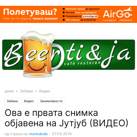
дома
Забава
Видео
Забава
Видео
Занимливости
Ова е првата снимка
објавена на Јутјуб (ВИДЕО)
од страна на
markukule
-
07.03.2016