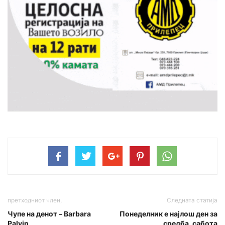
претходниот член,
Следната статија
Чупе на денот – Barbara
Понеделник е најлош ден за
Palvin
средба, сабота