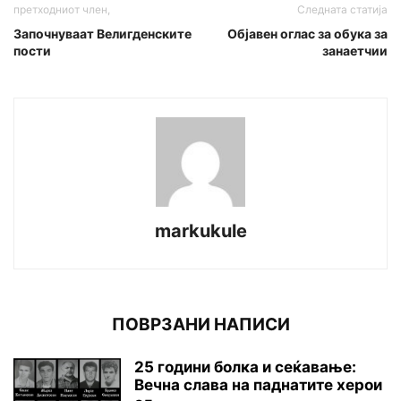
претходниот член,
Следната статија
Започнуваат Велигденските
Објавен оглас за обука за
пости
занаетчии
markukule
ПОВРЗАНИ НАПИСИ
25 години болка и сеќавање:
Вечна слава на паднатите xepoи