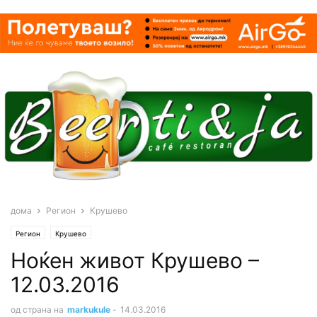
дома
Регион
Крушево
Регион
Крушево
Ноќен живот Крушево –
12.03.2016
од страна на
markukule
-
14.03.2016