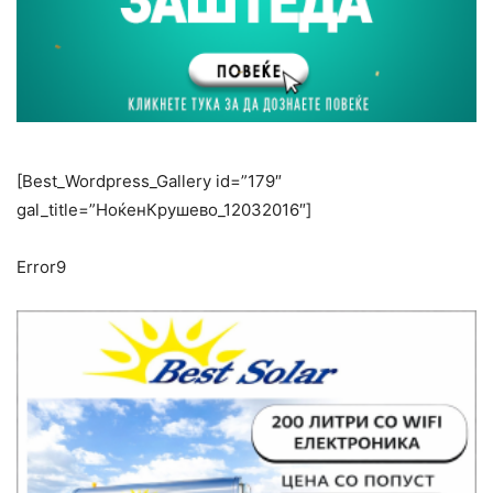
[Best_Wordpress_Gallery id=”179″
gal_title=”НоќенКрушево_12032016″]
Error9