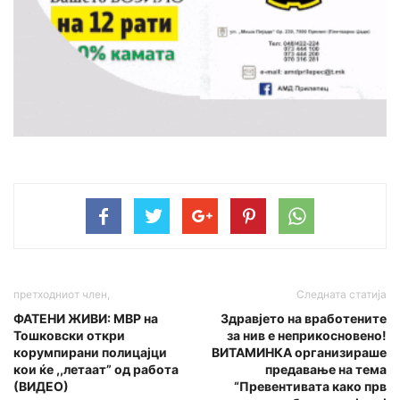
претходниот член,
Следната статија
ФАТЕНИ ЖИВИ: МВР на
Здравјето на вработените
Тошковски откри
за нив е неприкосновено!
корумпирани полицајци
ВИТАМИНКА организираше
кои ќе ,,летаат” од работа
предавање на тема
(ВИДЕО)
“Превентивата како прв