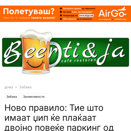
дома
Забава
Забава
Занимливости
Ново правило: Тие што
имаат џип ќе плаќаат
двојно повеќе паркинг од