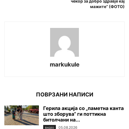
чекор за добро здравје кај
мажите” (ФОТО)
markukule
ПОВРЗАНИ НАПИСИ
Герила акција со „паметна канта
што зборува“ ги поттикна
битолчани на...
05.08.2026
ВИДЕО