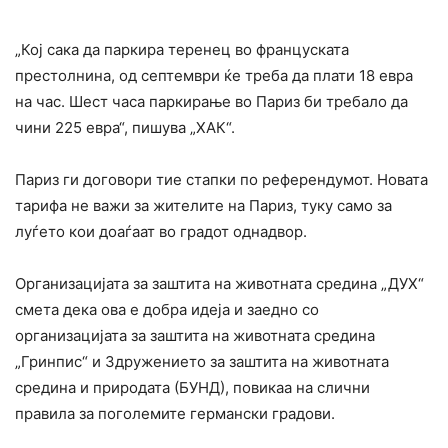
„Кој сака да паркира теренец во француската
престолнина, од септември ќе треба да плати 18 евра
на час. Шест часа паркирање во Париз би требало да
чини 225 евра“, пишува „ХАК“.
Париз ги договори тие стапки по референдумот. Новата
тарифа не важи за жителите на Париз, туку само за
луѓето кои доаѓаат во градот однадвор.
Организацијата за заштита на животната средина „ДУХ“
смета дека ова е добра идеја и заедно со
организацијата за заштита на животната средина
„Гринпис“ и Здружението за заштита на животната
средина и природата (БУНД), повикаа на слични
правила за поголемите германски градови.