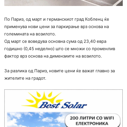
По Париз, од март и германскиот град Кобленц ќе
применува нови цени за паркирање врз основа на
големината на возилото.
Од март се воведува основна сума од 23,40 евра
годишно (0,45 неделно) што се множи со променлив
фактор врз основа на димензиите на возилото.
За разлика од Париз, новите цени ќе важат главно за
жителите на градот.