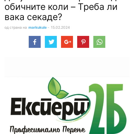
обичните коли – Tреба ли
вака секаде?
од страна на
markukule
-
15.02.2024