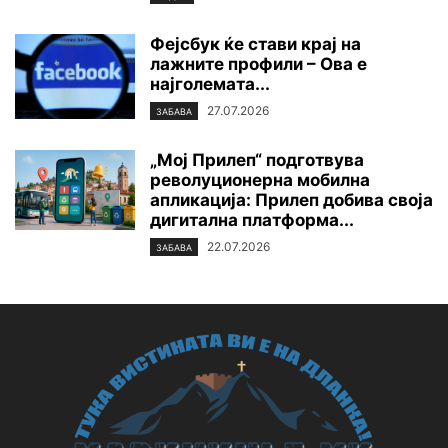
Фејсбук ќе стави крај на
лажните профили – Ова е
најголемата...
27.07.2026
ЗАБАВА
„Мој Прилеп“ подготвува
револуционерна мобилна
апликација: Прилеп добива своја
дигитална платформа...
22.07.2026
ЗАБАВА