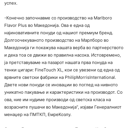
успех.
-Конечно започнавме со производство на Marlboro
Flavor Plus во Македонија. Ова е една од
најиновативните понуди од нашиот премиум бренд.
Долгоочекуваното производство на Марлборо во
Македонија ги покажува нашата верба во партнерството
и дека тоа се движи во правилна насока. Истовремено,
ја претставуваме на пазарот нашата прва понуда на
тенки цигари: FineTouch XL, кои се увезени од една од
врвните светски фабрики на PhilipMorrisInternational.
Двете нови понуди се иновации во поглед на нивното
уникатно пакување и карактеристики на производот. Со
ова, ние им нудиме производи од светска класа на
возрасните пушачи во Македонија”, изјави Генералниот
менаџер на ПМТКП, ЕмреКозлу.