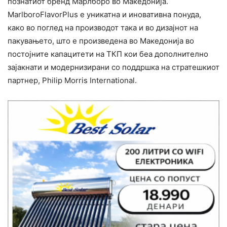
познатиот бренд Марлборо во Македонија.
MarlboroFlavorPlus е уникатна и иновативна понуда,
како во поглед на производот така и во дизајнот на
пакувањето, што е произведена во Македонија во
постојните капацитети на ТКП кои беа дополнително
зајакнати и модернизирани со поддршка на стратешкиот
партнер, Philip Morris International.