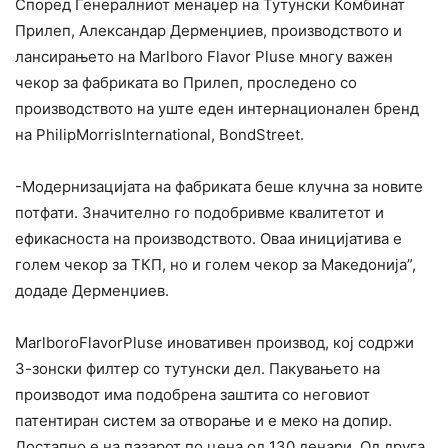
Според Генералниот менаџер на Тутунски Комбинат
Прилеп, Александар Дерменџиев, производството и
лансирањето на Marlboro Flavor Plusе многу важен
чекор за фабриката во Прилеп, проследено со
производството на уште еден интернационален бренд
на PhilipMorrisInternational, BondStreet.
-Модернизацијата на фабриката беше клучна за новите
потфати. Значително го подобривме квалитетот и
ефикасноста на производството. Оваа иницијатива е
голем чекор за ТКП, но и голем чекор за Македонија”,
додаде Дерменџиев.
MarlboroFlavorPlusе иновативен производ, кој содржи
3-зонски филтер со тутунски дел. Пакувањето на
производот има подобрена заштита со неговиот
патентиран систем за отворање и е меко на допир.
Достапно е на пазарот по цена од 130 денари. Од друга