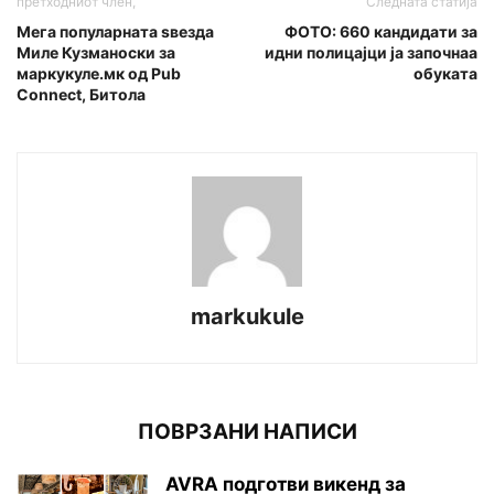
претходниот член,
Следната статија
Мега популарната ѕвезда
ФОТО: 660 кандидати за
Миле Кузманоски за
идни полицајци ја започнаа
маркукуле.мк од Pub
обуката
Connect, Битола
markukule
ПОВРЗАНИ НАПИСИ
AVRA подготви викенд за