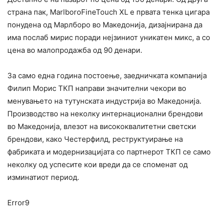
страна пак, MarlboroFineTouch XL е првата тенка цигара
понудена од Марлборо во Македонија, дизајнирана да
има послаб мирис поради нејзиниот уникатен микс, а со
цена во малопродажба од 90 денари.
За само една година постоење, заедничката компанија
Филип Морис ТКП направи значителни чекори во
менувањето на тутунската индустрија во Македонија.
Производство на неколку интернационални брендови
во Македонија, влезот на висококвалитетни светски
брендови, како Честерфилд, реструктуирање на
фабриката и модернизацијата со партнерот ТКП се само
неколку од успесите кои вреди да се споменат од
изминатиот период.
Error9