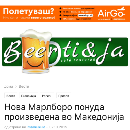
дома
Вести
Вести
Економија
Регион
Прилеп
Нова Марлборо понуда
произведена во Македонија
од страна на
markukule
-
07.10.2015