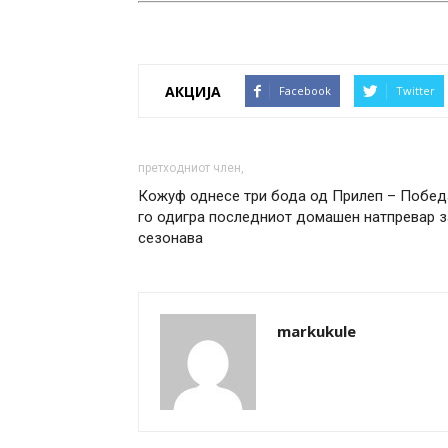
АКЦИЈА
Facebook
Twitter
претходниот член,
Кожуф однесе три бода од Прилеп – Побед
го одигра последниот домашен натпревар з
сезонава
markukule