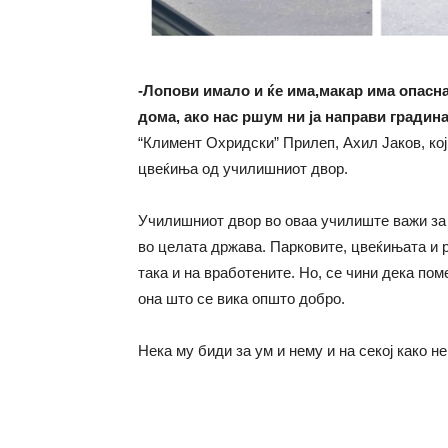
-Лопови имало и ќе има,макар има опасна
дома, ако нас ршум ни ја направи градин
“Климент Охридски” Прилеп, Ахил Јаков, кој
цвеќиња од училишниот двор.
Училишниот двор во оваа училиште важи за 
во целата држава. Парковите, цвеќињата и р
така и на вработените. Но, се чини дека поме
она што се вика општо добро.
Нека му биди за ум и нему и на секој како не