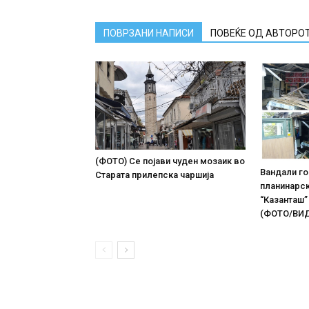
ПОВРЗАНИ НАПИСИ
ПОВЕЌЕ ОД АВТОРО
(ФОТО) Се појави чуден мозаик во
Вандали г
Старата прилепска чаршија
планинарс
“Казанташ”
(ФОТО/ВИ