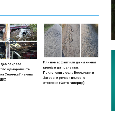
Т
Или нов асфалт или да им никнат
о демолирале
крилја и да прелетаат:
кото одморалиште
Прилепските села Веселчани и
 на Селечка Планина
Загорани речиси целосно
ДЕО)
отсечени (Фото галерија)