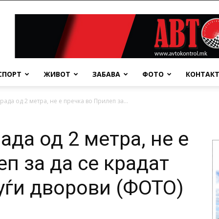
СПОРТ
ЖИВОТ
ЗАБАВА
ФОТО
КОНТАК
рада од 2 метра, не е пречка во Прилеп за...
ада од 2 метра, не е
п за да се крадат
уѓи дворови (ФОТО)