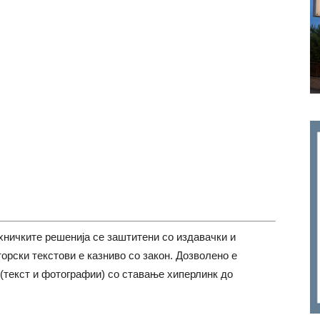
хничките решенија се заштитени со издавачки и
торски текстови е казниво со закон. Дозволено е
(текст и фотографии) со ставање хиперлинк до