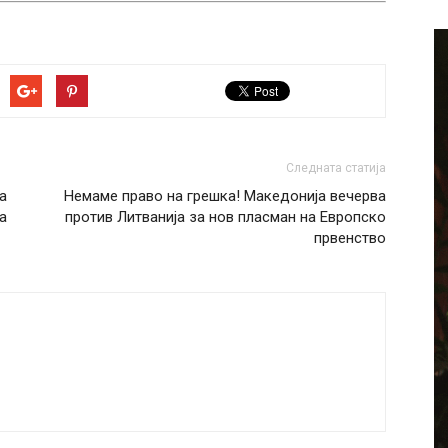
Следната статија
а
Немаме право на грешка! Македонија вечерва
а
против Литванија за нов пласман на Европско
првенство