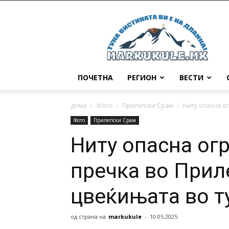
Маркукуле
ПОЧЕТНА
РЕГИОН
ВЕСТИ
дома
Фото
Прилепски Срам
Ниту опасна ог
Фото
Прилепски Срам
Ниту опасна огр
пречка во Приле
цвеќињата во т
од страна на
markukule
-
10.05.2025