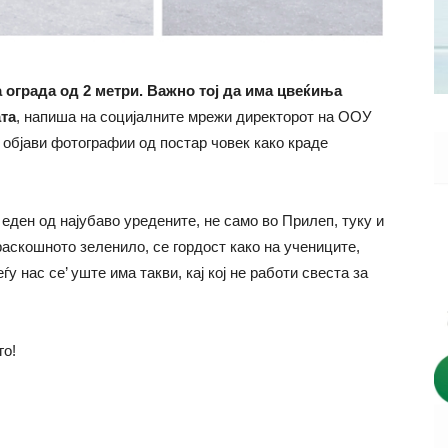
 ограда од 2 метри. Важно тој да има цвеќиња
ата
, напиша на социјалните мрежи директорот на ООУ
 објави фотографии од постар човек како краде
еден од најубаво уредените, не само во Прилеп, туку и
аскошното зеленило, се гордост како на учениците,
ѓу нас се’ уште има такви, кај кој не работи свеста за
го!