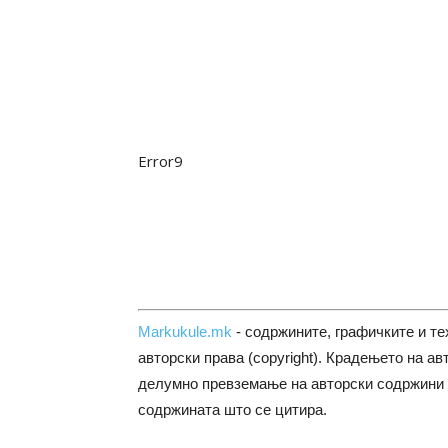
Error9
Markukule.mk
- содржините, графичките и те
авторски права (copyright). Крадењето на ав
делумно превземање на авторски содржини 
содржината што се цитира.