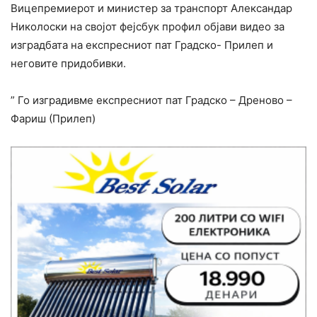
Вицепремиерот и министер за транспорт Александар
Николоски на својот фејсбук профил објави видео за
изградбата на експресниот пат Градско- Прилеп и
неговите придобивки.
” Го изградивме експресниот пат Градско – Дреново –
Фариш (Прилеп)