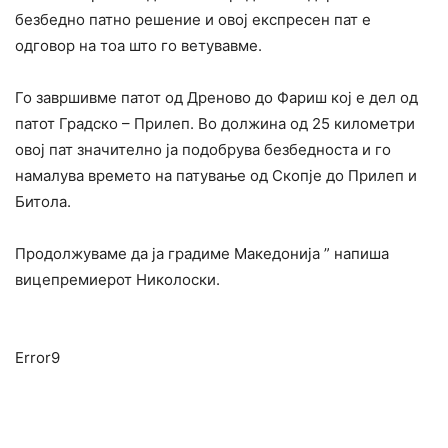
безбедно патно решение и овој експресен пат е
одговор на тоа што го ветувавме.
Го завршивме патот од Дреново до Фариш кој е дел од
патот Градско – Прилеп. Во должина од 25 километри
овој пат значително ја подобрува безбедноста и го
намалува времето на патување од Скопје до Прилеп и
Битола.
Продолжуваме да ја градиме Македонија ” напиша
вицепремиерот Николоски.
Error9