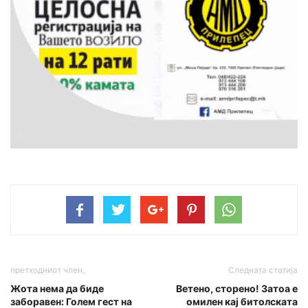
претходниот член,
Следната статија
Жота нема да биде
Ветено, сторено! Затоа е
заборавен: Голем гест на
омилен кај битолската