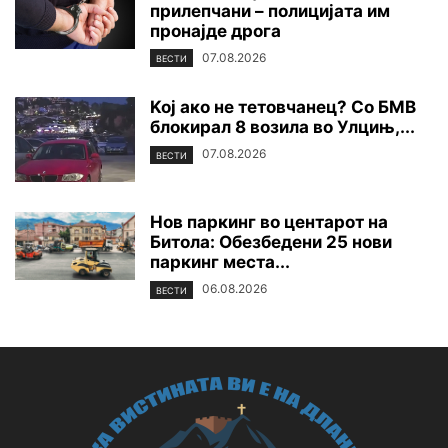
прилепчани – полицијата им
пронајде дpoга
07.08.2026
ВЕСТИ
Koj ако не тетовчанец? Со БМВ
блокирал 8 возила во Улцињ,...
07.08.2026
ВЕСТИ
Нов паркинг во центарот на
Битола: Обезбедени 25 нови
паркинг места...
06.08.2026
ВЕСТИ