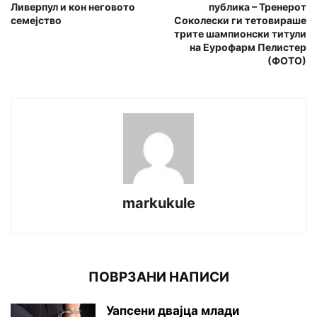
Ливерпул и кон неговото
публика – Тренерот
семејство
Соколески ги тетовираше
трите шампионски титули
на Еурофарм Пелистер
(ФОТО)
markukule
ПОВРЗАНИ НАПИСИ
Уапсени двајца млади