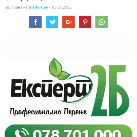
од страна на
markukule
-
05.07.2025