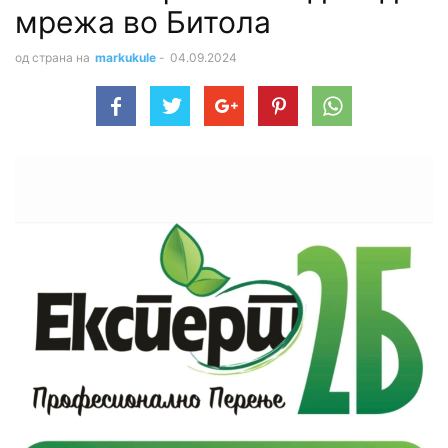
мрежа во Битола
од страна на
markukule
-
04.09.2024