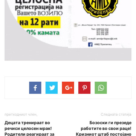
претходниот член,
Следната статија
Децата тренираат во
Бозоски ги презеде
речиси целосен мрак!
работите во свои раце!
Родители реагираат за
Кризниот штаб постојано