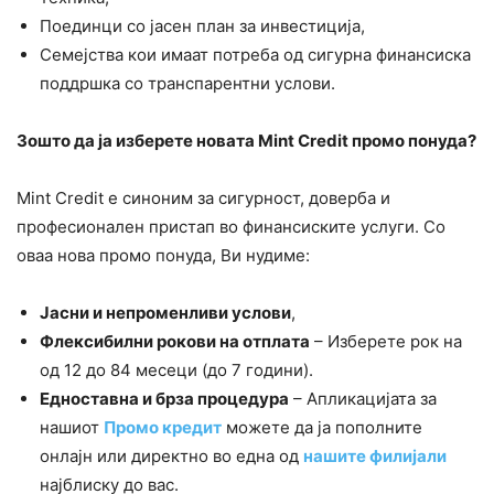
Поединци со јасен план за инвестиција,
Семејства кои имаат потреба од сигурна финансиска
поддршка со транспарентни услови.
Зошто да ја изберете новата Mint Credit промо понуда?
Mint Credit е синоним за сигурност, доверба и
професионален пристап во финансиските услуги. Со
оваа нова промо понуда, Ви нудиме:
Јасни и непроменливи услови
,
Флексибилни рокови на отплата
– Изберете рок на
од 12 до 84 месеци (до 7 години).
Едноставна и брза процедура
– Апликацијата за
нашиот
Промо кредит
можете да ја пополните
онлајн или директно во една од
нашите филијали
најблиску до вас.