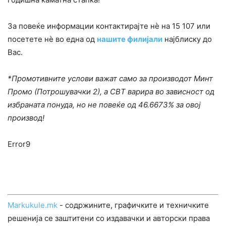
За повеќе информации контактирајте нѐ на 15 107 или
посетете нѐ во една од
нашите филијали
најблиску до
Вас.
*Промотивните услови важат само за производот Минт
Промо (Потрошувачки 2), а СВТ варира во зависност од
избраната понуда, но не повеќе од 46.6673% за овој
производ!
Error9
Markukule.mk
- содржините, графичките и техничките
решенија се заштитени со издавачки и авторски права