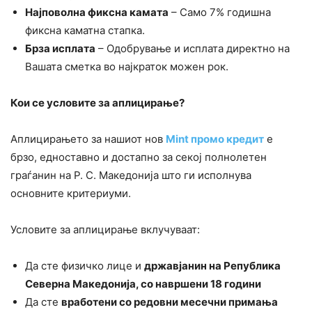
Најповолна фиксна камата
– Само 7% годишна
фиксна каматна стапка.
Брза исплата
– Одобрување и исплата директно на
Вашата сметка во најкраток можен рок.
Кои се условите за аплицирање?
Аплицирањето за нашиот нов
Mint промо кредит
е
брзо, едноставно и достапно за секој полнолетен
граѓанин на Р. С. Македонија што ги исполнува
основните критериуми.
Условите за аплицирање вклучуваат:
Да сте физичко лице и
државјанин на Република
Северна Македонија, со навршени 18 години
Да сте
вработени со редовни месечни примања