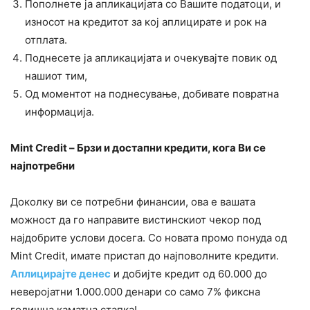
Пополнете ја апликацијата со Вашите податоци, и
износот на кредитот за кој аплицирате и рок на
отплата.
Поднесете ја апликацијата и очекувајте повик од
нашиот тим,
Од моментот на поднесување, добивате повратна
информација.
Mint Credit – Брзи и достапни кредити, кога Ви се
најпотребни
Доколку ви се потребни финансии, ова е вашата
можност да го направите вистинскиот чекор под
најдобрите услови досега. Со новата промо понуда од
Mint Credit, имате пристап до најповолните кредити.
Аплицирајте денес
и добијте кредит од 60.000 до
неверојатни 1.000.000 денари со само 7% фиксна
годишна каматна стапка!