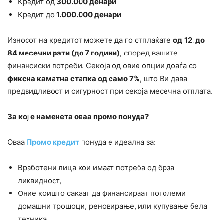
Кредит од
300.000 денари
Кредит до
1.000.000 денари
Износот на кредитот можете да го отплаќате
од
12, до
84 месечни рати (до 7 години)
, според вашите
финансиски потреби. Секоја од овие опции доаѓа со
фиксна каматна стапка од само 7%
, што Ви дава
предвидливост и сигурност при секоја месечна отплата.
За кој е наменета оваа промо понуда?
Оваа
Промо кредит
понуда е идеална за:
Вработени лица кои имаат потреба од брза
ликвидност,
Оние коишто сакаат да финансираат поголеми
домашни трошоци, реновирање, или купување бела
техника,