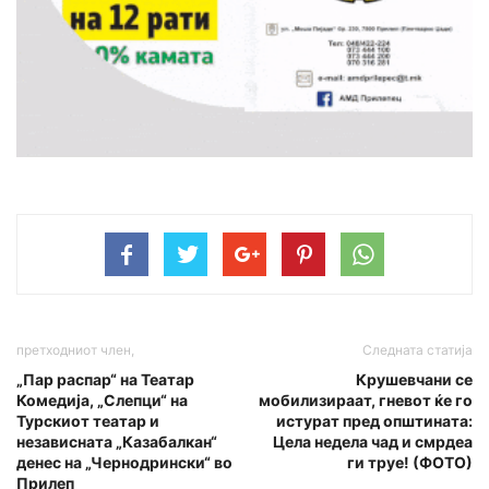
претходниот член,
Следната статија
„Пар распар“ на Театар
Крушевчани се
Комедија, „Слепци“ на
мобилизираат, гневот ќе го
Турскиот театар и
истурат пред општината:
независната „Казабалкан“
Цела недела чад и смрдеа
денес на „Чернодрински“ во
ги труе! (ФОТО)
Прилеп