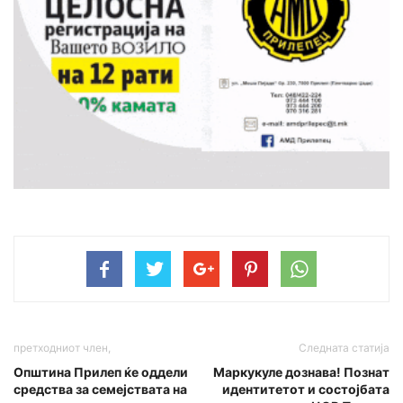
претходниот член,
Следната статија
Општина Прилеп ќе оддели
Maркукуле дознава! Познат
средства за семејствата на
идентитетот и состојбата