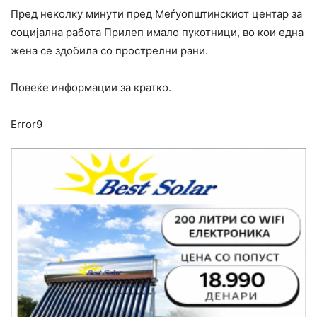
Пред неколку минути прeд Меѓуопштинскиот центар за
социјална работа Прилеп имало пукотници, во кои една
жена се здобила со прострелни рани.
Повеќе информации за кратко.
Error9