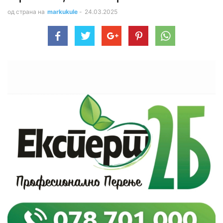
од страна на
markukule
-
24.03.2025