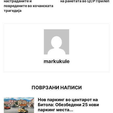
настраданите и
на ранетата во ЦСР Прилеп
повредените во кочанската
тpaгедија
markukule
ПОВРЗАНИ НАПИСИ
Нов паркинг во центарот на
Битола: Обезбедени 25 нови
паркинг места...