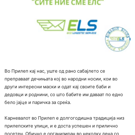
Во Прилеп кај нас, уште од рано сабајлето се
преправаат дечињата кој во народни носии, кои во
други интересни маски и одат кај своите баби и
дедовци и роднини, со што бабите им даваат по едно
бело јајце и паричка за среќа.
Карневалот во Прилеп е долгогодишна традиција низ
прилепските улици, и е доста успешен и прилично
посетен. Обично е организиран во неколку дена со