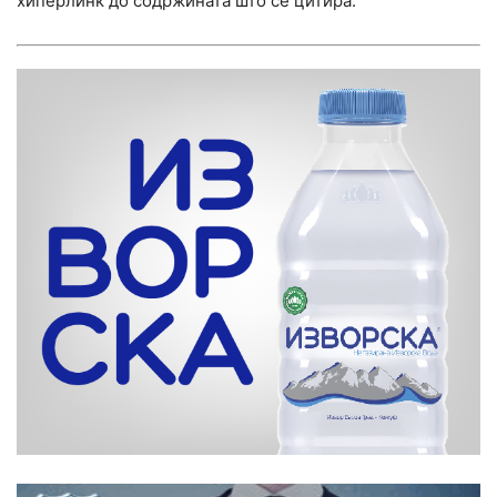
хиперлинк до содржината што се цитира.