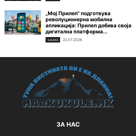
„Мој Прилеп“ подготвува
револуционерна мобилна
апликација: Прилеп добива своја
дигитална платформа...
22.07.2026
ЗАБАВА
ЗА НАС