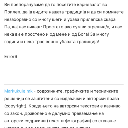
Ви препорачуваме да го посетите карневалот во
Прилеп, да ја видите нашата традиција и да си поминете
незаборавно со многу шеги и убава прилепска скара.
Па, кај нас викаат: Простете ако сум ви згрешил/а, и вас
нека ви е простено и од мене и од Бога! За многу
години и нека трае вечно убавата традиција!
Error9
Markukule.mk
- содржините, графичките и техничките
решенија се заштитени со издавачки и авторски права
(copyright). Крадењето на авторски текстови е казниво
со закон. Дозволено е делумно превземање на
авторски содржини (текст и фотографии) со ставање