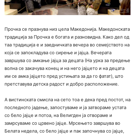
Прочка се празнува низ цела Македонија. Македонската
традиција за Прочка е богата и разновидна. Како дел од
таа традиција е и заедничката вечера во семејството на
која се запокладува со сирење и јајца. Вечерата
завршува со амкање јајца за децата (На урка за предење
волна се закачува конец и на него јајцето и на децата
им се амка јајцето пред устињата за да го фатат), што
претставува детска радост и добро расположение.
А вистинската смисла на сето тоа е дека пред постот, на
последното јадење, запостуваме и ја затвораме устата
со бело јајце и потоа, на Велигден ја отвораме и
замрсуваме со црвено јајце. Мрсењето завршува во
Белата недела, со бело јајце и пак започнува со јајце,