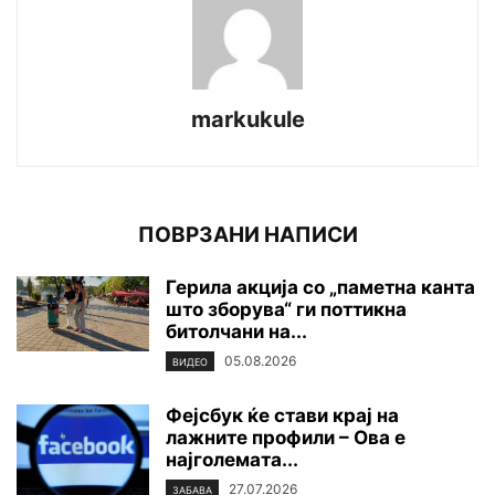
markukule
ПОВРЗАНИ НАПИСИ
Герила акција со „паметна канта
што зборува“ ги поттикна
битолчани на...
05.08.2026
ВИДЕО
Фејсбук ќе стави крај на
лажните профили – Ова е
најголемата...
27.07.2026
ЗАБАВА