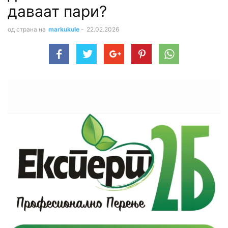
даваат пapи?
од страна на
markukule
-
22.02.2026