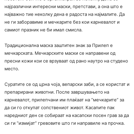
најразлични интересни маски, претстави, а она што е
најважно тие неколку дена е радоста на најмалите. Да
не ги заборавиме и мечкарите без кои карневалот и
самиот празник не би имал смисла.
Традиционална маска заштитен знак за Прилеп е
мечкарската. Мечкарските маски се направени од
пресни кожи кои се врзуваат од рано наутро на студено
место.
Суратите се од црна чоја, вепарски заби, а се користат и
препарирани животни. После завршувањето на
карневалот, прилепчани им плаќаат на “мечкарите“ за
да си го откупат сопствениот живот. Касапите пак
наредниот ден се собираат на касапски посен грав за да
си ги “измијат” гревовите што ги направиле на прочка.