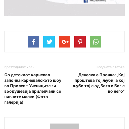
претходниот член,
Следната статија
Со детскиот карневал
Денеска е Прочка: „Кој
започна карневалското шоу
проштева тој љуби, а кој
во Прилеп – Учениците ги
љуби тој е од Бога и Бог е
воодушевија прилепчани со
во него”
нивните маски (Фото
галерија)