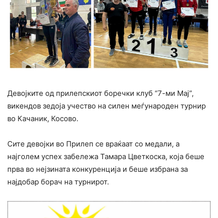
Девојките од прилепскиот боречки клуб “7-ми Мај”,
викендов зедоја учество на силен меѓународен турнир
во Качаник, Косово.
Сите девојки во Прилеп се враќаат со медали, а
најголем успех забележа Тамара Цветкоска, која беше
прва во нејзината конкуренција и беше избрана за
најдобар борач на турнирот.