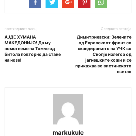
претходниот член,
Следната статија
АЈДЕ ХУМАНА
Димитриевски: Зелените
МАКЕДОНИЈО! Да му
од Европскиот фронт со
помогнеме на Томче од
скандирањето на УЧК во
Битола повторно да стане
Скопје излегоа од
на нозе!
јагнешките кожи и се
прикажаа во вистинското
светло
markukule