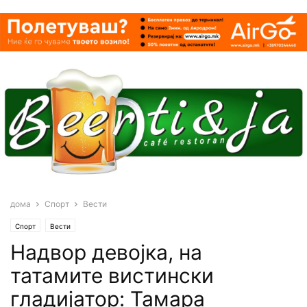
дома
Спорт
Вести
Спорт
Вести
Надвор девојка, на
татамите вистински
гладијатор: Тамара