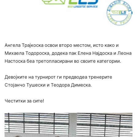
Ангела Трајкоска освои второ местом, исто како и
Михаела Тодороска, додека пак Елена Најдоска и Леона
Настоска беа третопласирани во своите категории.
Девојките на турнирот ги предводеа тренерите
Стојанчо Тушески и Теодора Димеска.
Честитки за сите!