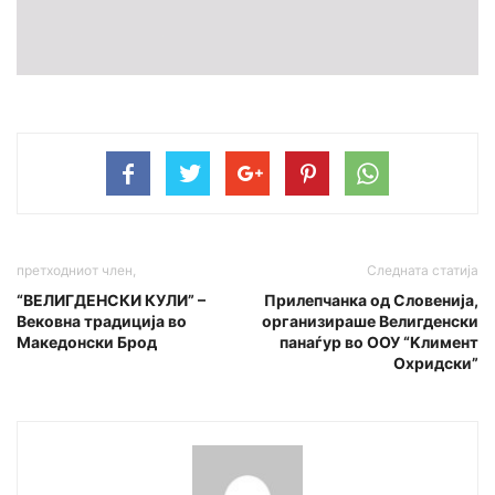
претходниот член,
Следната статија
“ВЕЛИГДЕНСКИ КУЛИ” –
Прилепчанка од Словенија,
Вековна традиција во
организираше Велигденски
Македонски Брод
панаѓур во ООУ “Kлимент
Охридски”