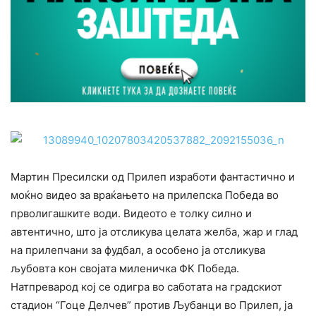
Мартин Пресилски од Прилеп изработи фантастично и
моќно видео за враќањето на прилепска Победа во
прволигашките води. Видеото е толку силно и
автентично, што ја отсликува целата желба, жар и глад
на прилепчани за фудбал, а особено ја отсликува
љубовта кон својата миленичка ФК Победа.
Натпреварод кој се одигра во саботата на градскиот
стадион “Гоце Делчев” против Љубанци во Прилеп, ја