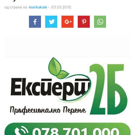
од страна на
markukule
-
03.05.2016