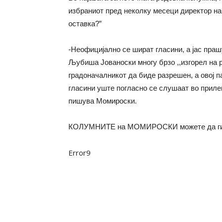
избраниот пред неколку месеци директор н
оставка?”
-Неофицијално се шират гласини, а јас праш
Љубиша Јованоски многу брзо ,,изгорел на ра
градоначалникот да биде разрешен, а овој п
гласини уште погласно се слушаат во приле
пишува Момироски.
КОЛУМНИТЕ на МОМИРОСКИ можете да ги
Error9