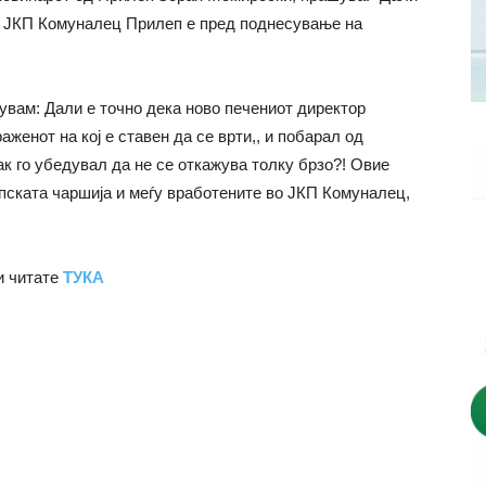
а ЈКП Комуналец Прилеп е пред поднесување на
увам: Дали е точно дека ново печениот директор
женот на кој е ставен да се врти,, и побарал од
ак го убедувал да не се откажува толку брзо?! Овие
пската чаршија и меѓу вработените во ЈКП Комуналец,
 читате
ТУКА