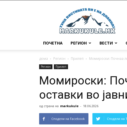
Маркукуле
ПОЧЕТНА
РЕГИОН
ВЕСТИ
дома
Регион
Прилеп
Момироски: Почнаа ли 
Регион
Прилеп
Момироски: Поч
оставки во јавн
од страна на
markukule
-
18.06.2026
Сподели на Facebook
Сподели на 