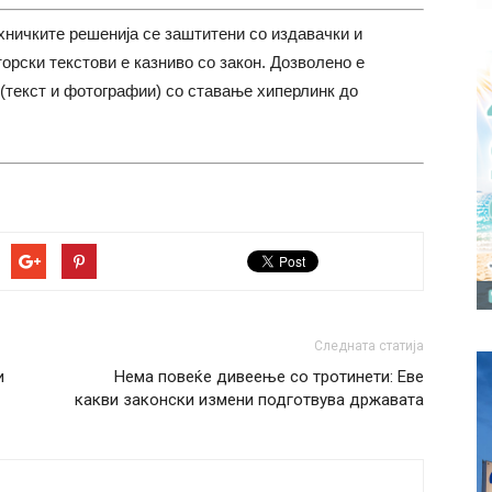
хничките решенија се заштитени со издавачки и
торски текстови е казниво со закон. Дозволено е
(текст и фотографии) со ставање хиперлинк до
Следната статија
и
Нема повеќе дивеење со тротинети: Еве
какви законски измени подготвува државата