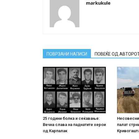
markukule
ПОВРЗАНИ НАПИСИ
ПОВЕЌЕ ОД АВТОРО
25 години болка и сеќавање:
Несовесни 
Вечна слава на паднатите xepoи
палат стрн
од Карпалак
Кривогашта