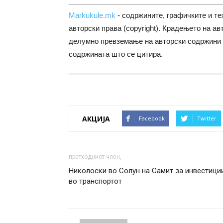
Markukule.mk
- содржините, графичките и те
авторски права (copyright). Крадењето на ав
делумно превземање на авторски содржини 
содржината што се цитира.
АКЦИЈА
Facebook
Twitter
претходниот член,
Николоски во Солун на Самит за инвестици
во транспортот