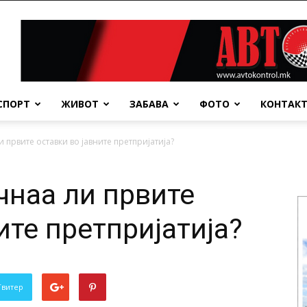
СПОРТ
ЖИВОТ
ЗАБАВА
ФОТО
КОНТАК
првите оставки во јавните претпријатија?
наа ли првите
ите претпријатија?
Твитер