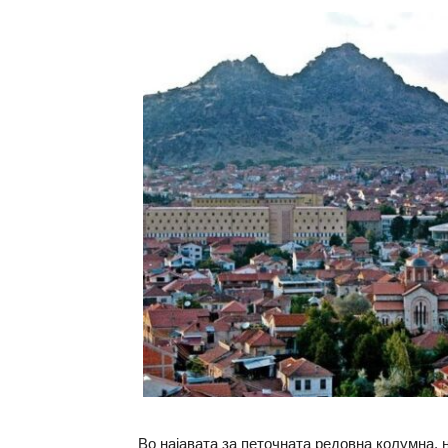
Во најавата за петочната редовна колумна,