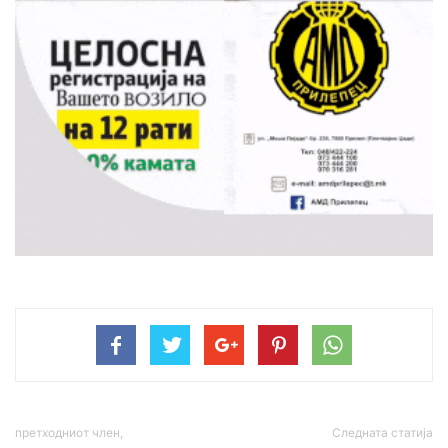
претходниот член,
Следната статија