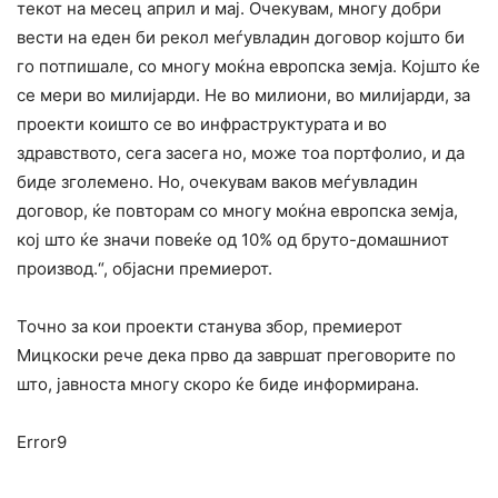
текот на месец април и мај. Очекувам, многу добри
вести на еден би рекол меѓувладин договор којшто би
го потпишале, со многу моќна европска земја. Којшто ќе
се мери во милијарди. Не во милиони, во милијарди, за
проекти коишто се во инфраструктурата и во
здравството, сега засега но, може тоа портфолио, и да
биде зголемено. Но, очекувам ваков меѓувладин
договор, ќе повторам со многу моќна европска земја,
кој што ќе значи повеќе од 10% од бруто-домашниот
производ.“, објасни премиерот.
Точно за кои проекти станува збор, премиерот
Мицкоски рече дека прво да завршат преговорите по
што, јавноста многу скоро ќе биде информирана.
Error9