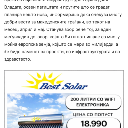
Владата, освен патиштата и пругите што се градат,
планира нешто ново, информираше дека очекува многу
добри вести за македонските граѓани, во текот на
месец, април и мај. Станува збор рече тој, за еден
меѓувладин договор, којшто би ги потпишале со многу
моќна европска земја, којшто се мери во милијарди, а
ќе биде наменет за проекти, во инфраструктурата и во
здравството.