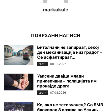
markukule
ПОВРЗАНИ НАПИСИ
Битолчани не запираат, секој
ден механизација низ градот –
Се асфалтираат...
08.08.2026
ВЕСТИ
Уапсени двајца млади
прилепчани – полицијата им
пронајде дpoга
07.08.2026
ВЕСТИ
Koj ако не тетовчанец? Со БМВ
блокирал 8 возила во Улцињ,...