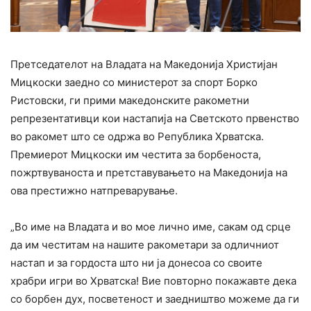
Претседателот на Владата на Македонија Христијан
Мицкоски заедно со министерот за спорт Борко
Ристовски, ги прими македонските ракометни
репрезентативци кои настапија на Светското првенство
во ракомет што се одржа во Република Хрватска.
Премиерот Мицкоски им честита за борбеноста,
пожртвуваноста и претставувањето на Македонија на
ова престижно натпреварување.
„Во име на Владата и во мое лично име, сакам од срце
да им честитам на нашите ракометари за одличниот
настап и за гордоста што ни ја донесоа со своите
храбри игри во Хрватска! Вие повторно покажавте дека
со борбен дух, посветеност и заедништво можеме да ги