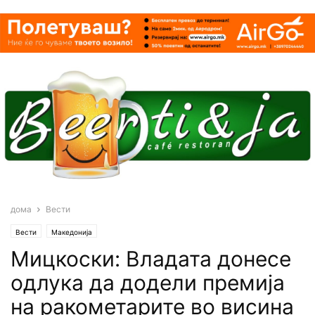
дома
Вести
Вести
Македонија
Мицкоски: Владата донесе
одлука да додели премија
на ракометарите во висина