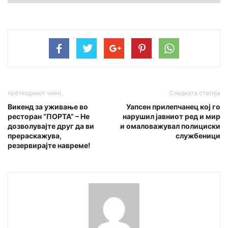
претходниот член,
Следната статија
Викенд за уживање во
Уапсен прилепчанец кој го
ресторан “ПОРТА” – Не
нарушил јавниот ред и мир
дозволувајте друг да ви
и омаловажувал полициски
прераскажува,
службеници
резервирајте навреме!