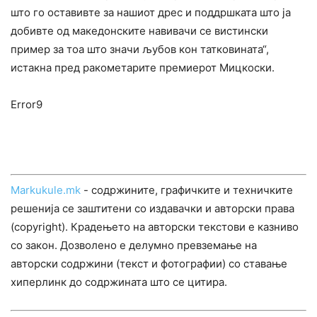
што го оставивте за нашиот дрес и поддршката што ја
добивте од македонските навивачи се вистински
пример за тоа што значи љубов кон татковината“,
истакна пред ракометарите премиерот Мицкоски.
Error9
Markukule.mk
- содржините, графичките и техничките
решенија се заштитени со издавачки и авторски права
(copyright). Крадењето на авторски текстови е казниво
со закон. Дозволено е делумно превземање на
авторски содржини (текст и фотографии) со ставање
хиперлинк до содржината што се цитира.