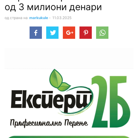
од 3 милиони денари
од страна на
markukule
-
11.03.2025