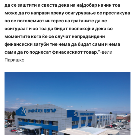
да се заштити и свеста дека на најдобар начин тоа
може да го направи преку осигурување се пресликува
во се поголемиот интерес на граѓаните да се
осигураат и со тоа да бидат поспокојни дека во
моментите кога ќе се случат непредвидени
финансиски загуби тие нема да бидат сами и нема
сами да го поднесат финасискиот товар.“
-вели
Паришко.