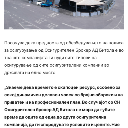
Посочува дека предноста од обезбедувањето на полиса
за осигурување од Осигурителен Брокер АД Битола е во
тоа што компанијата ги нуди сите типови на
осигурување од сите осигурителени компании во
државата на едно место.
„Знаеме дека времето е скапоцен ресурс, особено за
секој динамичен деловен човек со бројни обврски и на
приватен и на професионален план. Во случајот со СН
Осигурителен брокер АД Битола не мора да губите
време да одите од една до друга осигурителна
компанија, да ги споредувате условите и цените. Ние