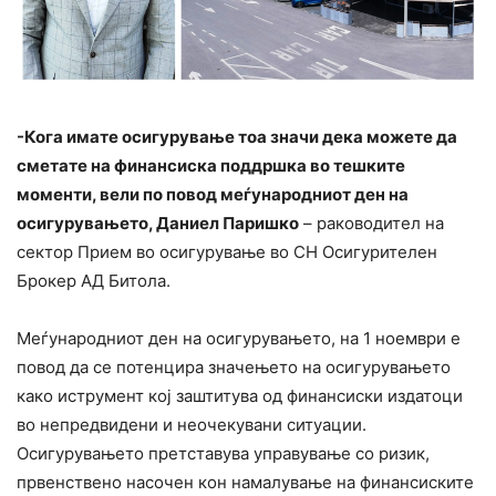
-Кога имате осигурување тоа значи дека можете да
сметате на финансиска поддршка во тешките
моменти, вели по повод меѓународниот ден на
осигурувањето, Даниел Паришко
– раководител на
сектор Прием во осигурување во СН Осигурителен
Брокер АД Битола.
Меѓународниот ден на осигурувањето, на 1 ноември е
повод да се потенцира значењето на осигурувањето
како иструмент кој заштитува од финансиски издатоци
во непредвидени и неочекувани ситуации.
Осигурувањето претставува управување со ризик,
првенствено насочен кон намалување на финансиските