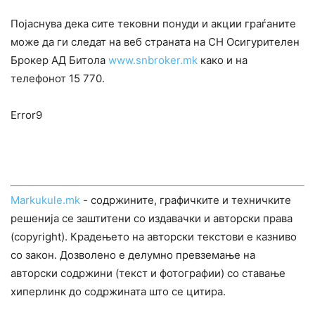
Појаснува дека сите тековни понуди и акции граѓаните
може да ги следат на веб страната на СН Осигурителен
Брокер АД Битола
www.snbroker.mk
како и на
телефонот 15 770.
Error9
Markukule.mk
- содржините, графичките и техничките
решенија се заштитени со издавачки и авторски права
(copyright). Крадењето на авторски текстови е казниво
со закон. Дозволено е делумно превземање на
авторски содржини (текст и фотографии) со ставање
хиперлинк до содржината што се цитира.