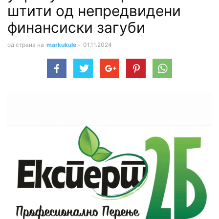
штити од непредвидени
финансиски загуби
од страна на
markukule
-
01.11.2024