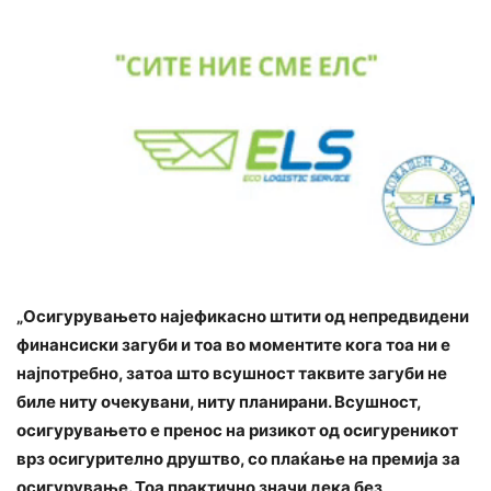
„Осигурувањето најефикасно штити од непредвидени
финансиски загуби и тоа во моментите кога тоа ни е
најпотребно, затоа што всушност таквите загуби не
биле ниту очекувани, ниту планирани. Всушност,
осигурувањето е пренос на ризикот од осигуреникот
врз осигурително друштво, со плаќање на премија за
осигурување. Тоа практично значи дека без