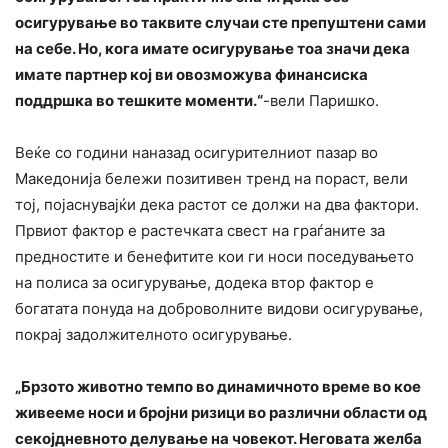
осигурување во таквите случаи сте препуштени сами
на себе. Но, кога имате осигурување тоа значи дека
имате партнер кој ви овозможува финансиска
поддршка во тешките моменти.“
-вели Паришко.
Веќе со години наназад осигурителниот пазар во
Македонија бележи позитивен тренд на пораст, вели
тој, појаснувајќи дека растот се должи на два фактори.
Првиот фактор е растечката свест на граѓаните за
предностите и бенефитите кои ги носи поседувањето
на полиса за осигурување, додека втор фактор е
богатата понуда на доброволните видови осигурување,
покрај задолжителното осигурување.
„Брзото животно темпо во динамичното време во кое
живееме носи и бројни ризици во различни области од
секојдневното делување на човекот. Неговата желба