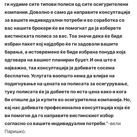
ги нудиме сите типови полиси од сите осигурителени
компании. Доволно е само да направите консултација
за вашите индивидуални потреби и во соработка со
вас нашите брокери ќе ви помогнат да ја изберете
вистинската полиса за вас. Тоа значи дека ќе биде
избран пакет кој најдобро ќе ги задоволи вашите
барања, а истовремено ќе биде избрана понуда која
одговара на вашиот планиран буџет. И она што е
најважно, таа консултација ја добивате сосема
бесплатно. Услугата воопшто нема да влијае на
подигнување на цената на полисата за осигурување,
туку полисата ќе ја добиете по иста цена како и кога
би отишле да ја купите во осигурителна компанија. Но,
кај нас добивате професионална консултација која ќе
ви помогне да го направите вистинскиот избор
согласно со вашите индивидуални потреби.“
-вели
Паришко.