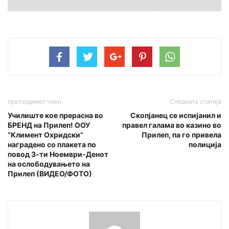
претходниот член,
Следната статија
Училиште кое прерасна во
Скопјанец се испијанил и
БРЕНД на Прилеп! ООУ
правел галама во казино во
“Климент Охридски”
Прилеп, па го привела
наградено со плакета по
полиција
повод 3-ти Ноември-Денот
на ослободувањето на
Прилеп (ВИДЕО/ФОТО)