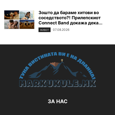
Зошто да бараме хитови во
соседството?! Прилепскиот
Connect Band докажа дека...
07.08.2026
ЖИВОТ
ЗА НАС