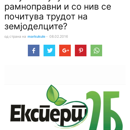
рамноправни и со нив се
почитува трудот на
земјоделците?
од страна на
markukule
-
08.02.2016