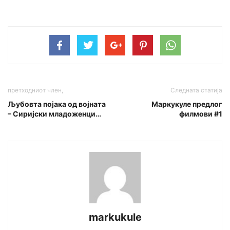
претходниот член,
Следната статија
Љубовта појака од војната
Маркукуле предлог
– Сиријски младоженци…
филмови #1
markukule