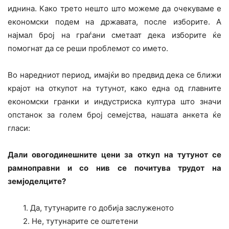
иднина. Како трето нешто што можеме да очекуваме е
економски подем на државата, после изборите. А
најмал број на граѓани сметаат дека изборите ќе
помогнат да се реши проблемот со името.
Во наредниот период, имајќи во предвид дека се ближи
крајот на откупот на тутунот, како една од главните
економски гранки и индустриска култура што значи
опстанок за голем број семејства, нашата анкета ќе
гласи:
Дали овогодинешните цени за откуп на тутунот се
рамноправни и со нив се почитува трудот на
земјоделците?
1. Да, тутунарите го добија заслуженото
2. Не, тутунарите се оштетени