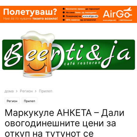
дома
Регион
Прилеп
Регион
Прилеп
Маркукуле АНКЕТА – Дали
овогодинешните цени за
откуп на тутунот се