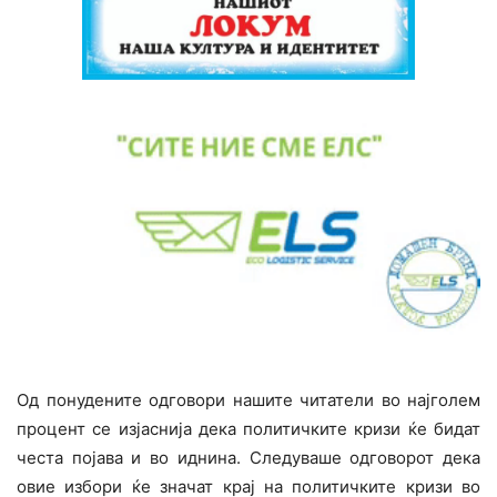
Од понудените одговори нашите читатели во најголем
процент се изјаснија дека политичките кризи ќе бидат
честа појава и во иднина. Следуваше одговорот дека
овие избори ќе значат крај на политичките кризи во