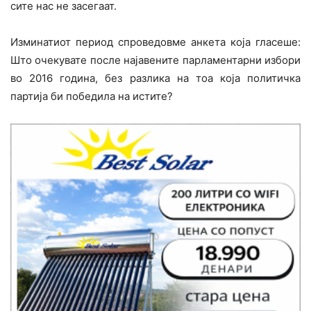
сите нас не засегаат.
Изминатиот период спроведовме анкета која гласеше:
Што очекувате после најавените парламентарни избори
во 2016 година, без разлика на тоа која политичка
партија би победила на истите?