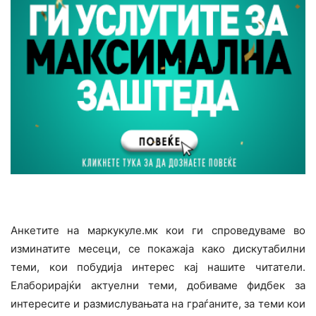
Aнкетите на маркукуле.мк кои ги спроведуваме во
изминатите месеци, се покажаја како дискутабилни
теми, кои побудија интерес кај нашите читатели.
Елаборирајќи актуелни теми, добиваме фидбек за
интересите и размислувањата на граѓаните, за теми кои