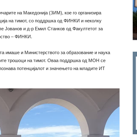
чарите на Македонија (ЗИМ), кое го организира
ија на тимот, со поддршка од ФИНКИ и неколку
е Јованов и д-р Емил Станков од Факултетот за
рство – ФИНКИ.
та имаше и Министерството за образование и наука
тните трошоци на тимот. Оваа поддршка од МОН се
епознава потенцијалот и значењето на младите ИТ