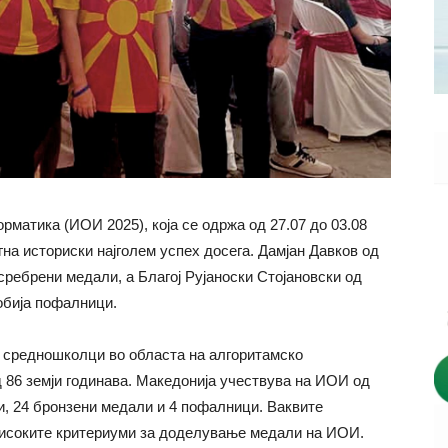
матика (ИОИ 2025), која се одржа од 27.07 до 03.08
гна историски најголем успех досега. Дамјан Давков од
сребрени медали, а Благој Рујаноски Стојановски од
обија пофалници.
а средношколци во областа на алгоритамско
д 86 земји годинава. Македонија учествува на ИОИ од
и, 24 бронзени медали и 4 пофалници. Ваквите
 високите критериуми за доделување медали на ИОИ.