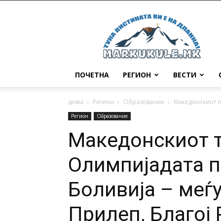
Маркукуле
ПОЧЕТНА
РЕГИОН
ВЕСТИ
дома
Регион
Образование
Македонскиот т
Регион
Образование
Македонскиот т
Олимпијадата 
Боливија – меѓу
Прилеп, Благој 