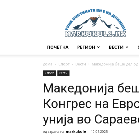
Маркукуле
ПОЧЕТНА
РЕГИОН
ВЕСТИ
дома
Спорт
Вести
Македонија беше дел од 7
Спорт
Вести
Македонија беш
Конгрес на Евр
унија во Сарае
од страна на
markukule
-
10.06.2025