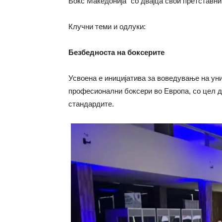
Бокс Македонија” со двајца свои претставни
Клучни теми и одлуки:
Безбедноста на боксерите
Усвоена е иницијатива за воведување на ун
професионални боксери во Европа, со цел д
стандардите.