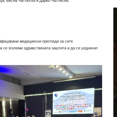
ци, Весна Чатлеска и Дарко Чатлески.
ифицирани медицински прегледи за сите
а се зголеми здравствената заштита и да се уедначат