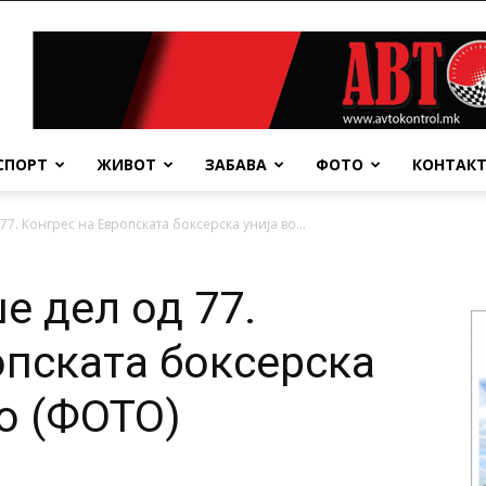
СПОРТ
ЖИВОТ
ЗАБАВА
ФОТО
КОНТАК
7. Конгрес на Европската боксерска унија во...
е дел од 77.
опската боксерска
во (ФОТО)