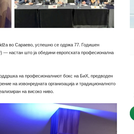
 Ilidža во Сараево, успешно се одржа 77. Годишен
U) — настан што ја обедини европската професионална
поддршка на професионалниот бокс на БиХ, предводен
рение на извонредната организација и традиционалното
еализиран на високо ниво.