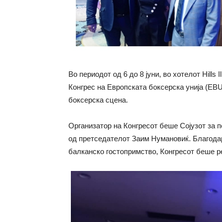
Во периодот од 6 до 8 јуни, во хотелот Hills
Конгрес на Европската боксерска унија (EB
боксерска сцена.
Организатор на Конгресот беше Сојузот за 
од претседателот Заим Нумановиќ. Благода
балканско гостопримство, Конгресот беше р