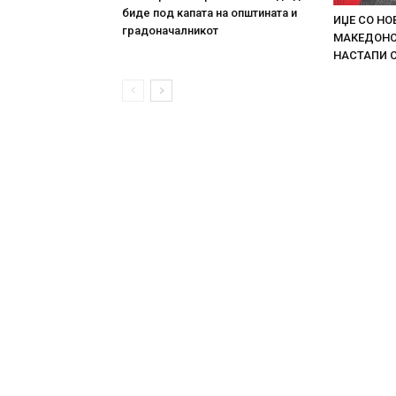
биде под капата на општината и
ИЏЕ СО НО
градоначалникот
МАКЕДОНСК
НАСТАПИ 