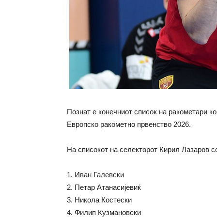
Познат е конечниот список на ракометари ко
Европско ракометно првенство 2026.
На списокот на селекторот Кирил Лазаров с
1. Иван Галевски
2. Петар Атанасијевиќ
3. Никола Костески
4. Филип Кузмановски