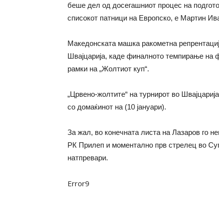
беше дел од досегашниот процес на подгото
списокот патници на Европско, е Мартин Ив
Македонската машка ракометна репрентација
Швајцарија, каде финалното темпирање на ф
рамки на „Жолтиот куп“.
„Црвено-жолтите“ на турнирот во Швајцарија ќ
со домаќинот на (10 јануари).
За жал, во конечната листа на Лазаров го 
РК Прилеп и моментално прв стрелец во Супе
натпревари.
Error9