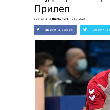
Прилеп
од страна на
markukule
-
06.01.2026
Сподели на Facebook
Сподели на 