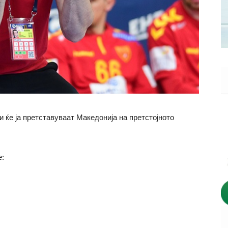
и ќе ја претставуваат Македонија на претстојното
е: