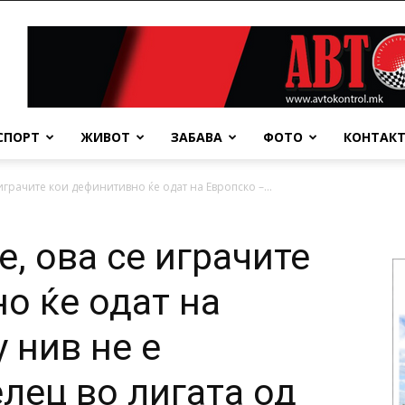
СПОРТ
ЖИВОТ
ЗАБАВА
ФОТО
КОНТАК
играчите кои дефинитивно ќе одат на Европско –...
, ова се играчите
о ќе одат на
 нив не е
лец во лигата од