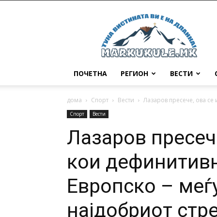
Маркукуле
ПОЧЕТНА
РЕГИОН
ВЕСТИ
дома
Спорт
Вести
Лазаров пресече, ова се 
Спорт
Вести
Лазаров пресече
кои дефинитивн
Европско – меѓу
најдобриот стре