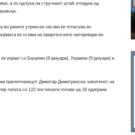
вки, а по одлука на стручниот штаб отпадна од
ановски.
 во раните утрински часови ќе отпатува во
ормата ќе го има на пријателските натпревари во
е играат со Бахреин (8 јануари), Украина (9 јануари) и
нема прилепчанецот Димитар Димитриоски, капитенот на
р лигата со 122 постигнати голови од 18 одиграни