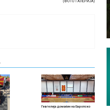
(ФОТО ГАЛЕРИЈА)
Т
Гевгелија домаќин на Европско