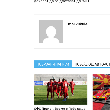
доказот да го достават до УЈП
markukule
ПОВРЗАНИ НАПИСИ
ПОВЕЌЕ ОД АВТОРО
ОФС Прилеп: Време е Победа да