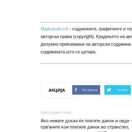
Markukule.mk
- содржините, графичките и те
авторски права (copyright). Крадењето на ав
делумно превземање на авторски содржини 
содржината што се цитира.
АКЦИЈА
Facebook
Twitter
претходниот член,
Ако немате доказ ќе платите данок и овде 
граѓаните кои платиле данок во странство,