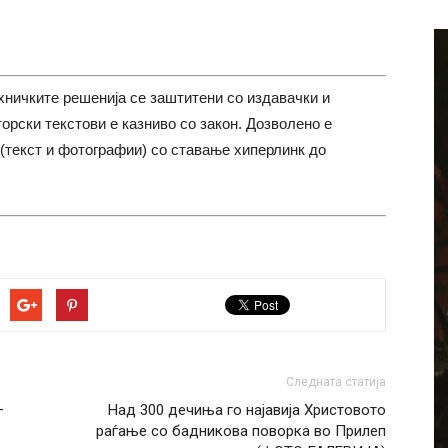
хничките решенија се заштитени со издавачки и
торски текстови е казниво со закон. Дозволено е
(текст и фотографии) со ставање хиперлинк до
Следната статија
–
Над 300 дечиња го најавија Христовото
раѓање со бадникова поворка во Прилеп