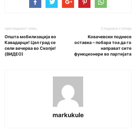
претходниот член,
Следната статија
Општа мобилизација во
Koвачевски поднесе
Кавадарци! Цел град се
оставка – побара тоа да го
сели вечерва во Скопје!
направат сите
(ВИДЕО)
функционери во партијата
markukule