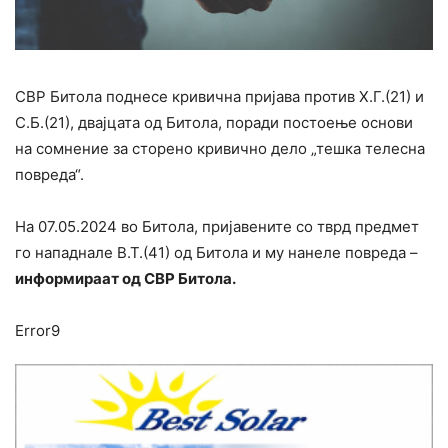
СВР Битола поднесе кривична пријава против Х.Г.(21) и
С.Б.(21), двајцата од Битола, поради постоење основи
на сомнение за сторено кривично дело „тешка телесна
повреда“.
На 07.05.2024 во Битола, пријавените со тврд предмет
го нападнале В.Т.(41) од Битола и му нанеле повреда –
информираат од СВР Битола.
Error9