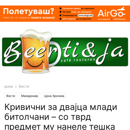
дома
Вести
Вести
Македонија
Црна Хроника
Кривични за двајца млади
битолчани – со тврд
предмет му нанеле тешка