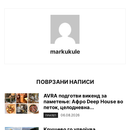
markukule
ПОВРЗАНИ НАПИСИ
AVRA подготви викенд за
паметење: Афро Deep House во
петок, целодневна...
06.08.2026
ПРИЛЕП
Крушево го удвојува