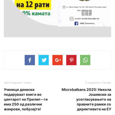
претходниот член,
Следната статија
Ученици денеска
Microbalkans 2025: Никола
подаруваат книги во
Јошевски за
центарот на Прилеп – ги
усогласувањето на
има 250 од различни
правните рамки со
жанрови, побрзајте!
директивите на ЕУ