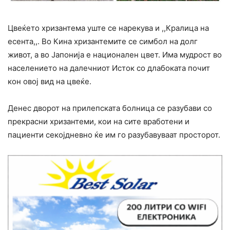
Цвеќето хризантема уште се нарекува и ,,Кралица на
есента,,. Во Кина хризантемите се симбол на долг
живот, а во Јапонија е национален цвет. Има мудрост во
населението на далечниот Исток со длабоката почит
кон овој вид на цвеќе.
Денес дворот на прилепската болница се разубави со
прекрасни хризантеми, кои на сите вработени и
пациенти секојдневно ќе им го разубавуваат просторот.