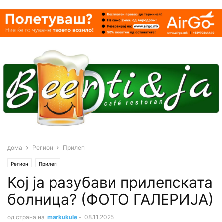
дома
Регион
Прилеп
Регион
Прилеп
Кој ја разубави прилепската
болница? (ФОТО ГАЛЕРИЈА)
од страна на
markukule
-
08.11.2025