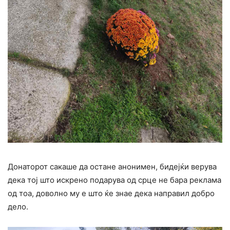
Донаторот сакаше да остане анонимен, бидејќи верува
дека тој што искрено подарува од срце не бара реклама
од тоа, доволно му е што ќе знае дека направил добро
дело.