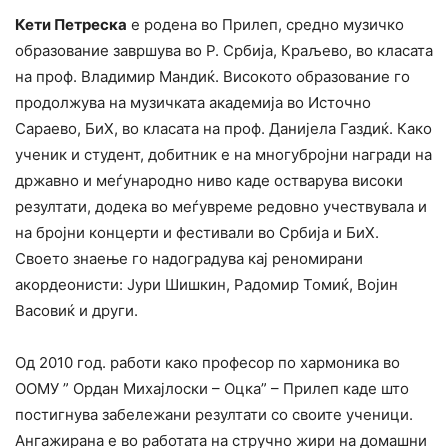
Кети Петреска
е родена во Прилеп, средно музичко
образование завршува во Р. Србија, Краљево, во класата
на проф. Владимир Мандиќ. Високото образование го
продолжува на музичката академија во Источно
Сараево, БиХ, во класата на проф. Данијела Газдиќ. Како
ученик и студент, добитник е на многубројни награди на
државно и меѓународно ниво каде остварува високи
резултати, додека во меѓувреме редовно учествувала и
на бројни концерти и фестивали во Србија и БиХ.
Своето знаење го надоградува кај реномирани
акордеонисти: Јури Шишкин, Радомир Томиќ, Војин
Васовиќ и други.
Од 2010 год. работи како професор по хармоника во
ООМУ ” Ордан Михајлоски – Оцка” – Прилеп каде што
постигнува забележани резултати со своите ученици.
Ангажирана е во работата на стручно жири на домашни