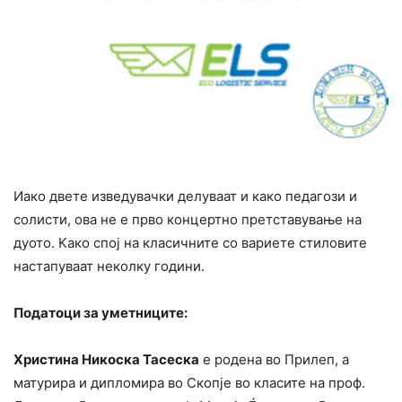
Иако двете изведувачки делуваат и како педагози и
солисти, ова не е прво концертно претставување на
дуото. Kако спој на класичните со вариете стиловите
настапуваат неколку години.
Податоци за уметниците:
Христина Никоска Тасеска
е родена во Прилеп, а
матурира и дипломира во Скопје во класите на проф.