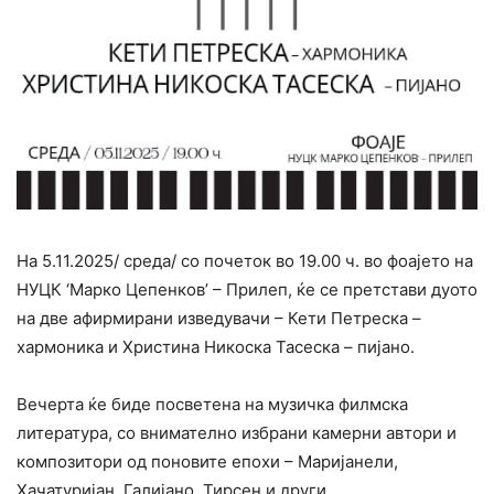
На 5.11.2025/ среда/ со почеток во 19.00 ч. во фоајето на
НУЦК ‘Марко Цепенков’ – Прилеп, ќе се претстави дуото
на две афирмирани изведувачи – Кети Петреска –
хармоника и Христина Никоска Тасеска – пијано.
Вечерта ќе биде посветена на музичка филмска
литература, со внимателно избрани камерни автори и
композитори од поновите епохи – Маријанели,
Хачатуријан, Галијано, Тирсен и други.