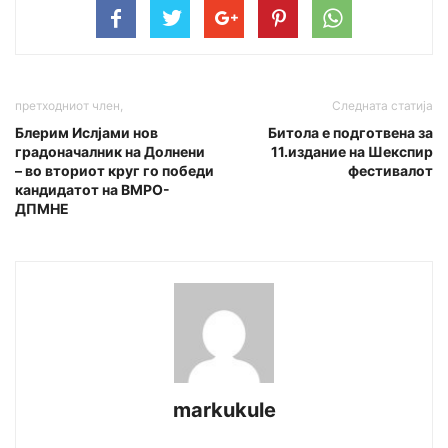
претходниот член,
Следната статија
Блерим Ислјами нов
Битола е подготвена за
градоначалник на Долнени
11.издание на Шекспир
– во вториот круг го победи
фестивалот
кандидатот на ВМРО-
ДПМНЕ
markukule