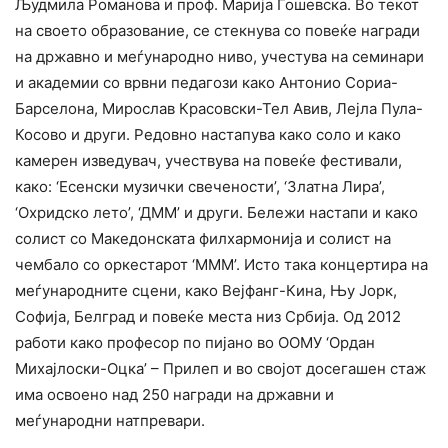
Људмила Романова и проф. Марија Ѓошевска. Во текот
на своето образование, се стекнува со повеќе награди
на државно и меѓународно ниво, учестува на семинари
и академии со врвни педагози како Антонио Сориа-
Барселона, Мирослав Красовски-Тел Авив, Лејла Пула-
Косово и други. Редовно настапува како соло и како
камерен изведувач, учествува на повеќе фестивали,
како: ‘Есенски музички свечености’, ‘Златна Лира’,
‘Охридско лето’, ‘ДММ’ и други. Бележи настапи и како
солист со Македонската филхармонија и солист на
чембало со оркестарот ‘МММ’. Исто така концертира на
меѓународните сцени, како Вејфанг-Кина, Њу Јорк,
Софија, Белград и повеќе места низ Србија. Од 2012
работи како професор по пијано во ООМУ ‘Ордан
Михајлоски-Оцка’ – Прилеп и во својот досегашен стаж
има освоено над 250 награди на државни и
меѓународни натпревари.