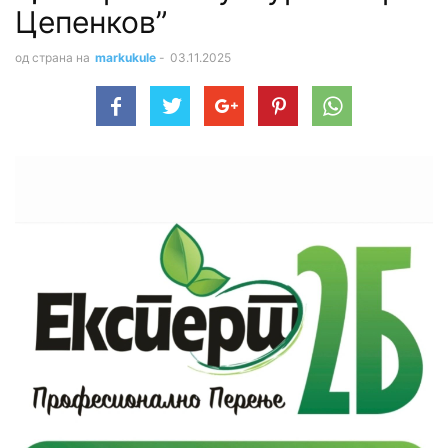
Цепенков”
од страна на
markukule
-
03.11.2025