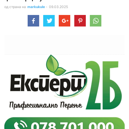
од страна на
markukule
-
09.03.2025