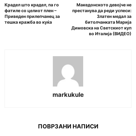
Крадел што крадел, па го
Македонското девојче не
фатиле со целиот плен –
престанува да реди успеси:
Приведен прилепчанец за
Златен медал за
тешка кражба во куќа
битолчанката Марија
Димовска на Светскиот куп
во Италија (ВИДЕО)
markukule
ПОВРЗАНИ НАПИСИ