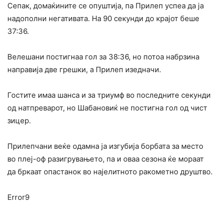
Сепак, домаќините се опуштија, па Прилеп успеа да ја
надополни негативата. На 90 секунди до крајот беше
37:36.
Велешани постигнаа гол за 38:36, но потоа набрзина
направија две грешки, а Прилеп изедначи.
Гостите имаа шанса и за триумф во последните секунди
од натпреварот, но Шабановиќ не постигна гол од чист
зицер.
Прилепчани веќе одамна ја изгубија борбата за место
во плеј-оф разигрувањето, па и оваа сезона ќе мораат
да бркаат опастанок во најелитното ракометно друштво.
Error9