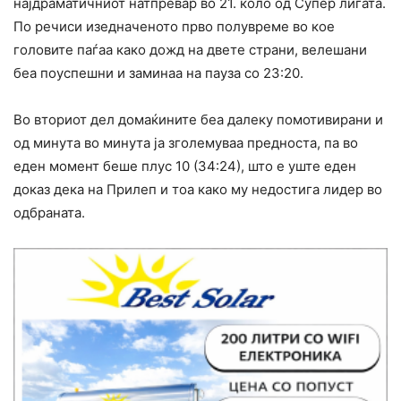
најдраматичниот натпревар во 21. коло од Супер лигата.
По речиси изедначеното прво полувреме во кое
головите паѓаа како дожд на двете страни, велешани
беа поуспешни и заминаа на пауза со 23:20.
Во вториот дел домаќините беа далеку помотивирани и
од минута во минута ја зголемуваа предноста, па во
еден момент беше плус 10 (34:24), што е уште еден
доказ дека на Прилеп и тоа како му недостига лидер во
одбраната.