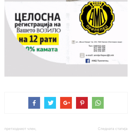
претходниот член,
Следната статија