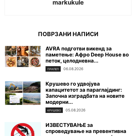
markukule
ПОВРЗАНИ НАПИСИ
AVRA подготви викенд за
паметење: Афро Deep House во
петок, целодневна...
06.08.2026
ПРИЛЕП
Крушево го удвојува
капацитетот за параглајдинг:
Започна изградбата на новите
модерни...
05.08.2026
КРУШЕВО
ИЗВЕСТУВАЊЕ за
спроведување на превентивна