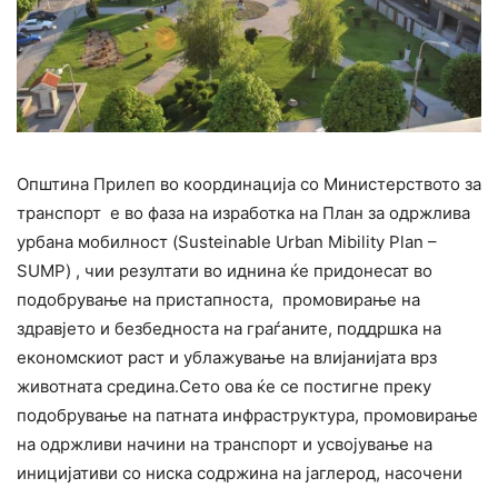
Општина Прилеп во координација со Министерството за
транспорт е во фаза на изработка на План за одржлива
урбана мобилност (
Susteinable Urban Mibility Plan –
SUMP)
, чии резултати во иднина ќе придонесат во
подобрување на пристапноста, промовирање на
здравјето и безбедноста на граѓаните, поддршка на
економскиот раст и ублажување на влијанијата врз
животната средина.Сето ова ќе се постигне преку
подобрување на патната инфраструктура, промовирање
на одржливи начини на транспорт и усвојување на
иницијативи со ниска содржина на јаглерод, насочени