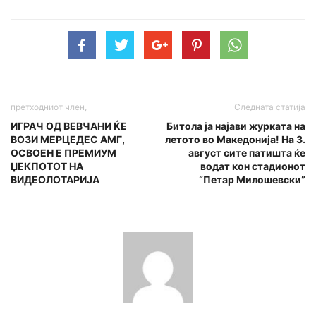
претходниот член,
Следната статија
ИГРАЧ ОД ВЕВЧАНИ ЌЕ
Битола ја најави журката на
ВОЗИ МЕРЦЕДЕС АМГ,
летото во Македонија! На 3.
ОСВОЕН Е ПРЕМИУМ
август сите патишта ќе
ЏЕКПОТOT НА
водат кон стадионот
ВИДЕОЛОТАРИЈА
“Петар Милошевски”