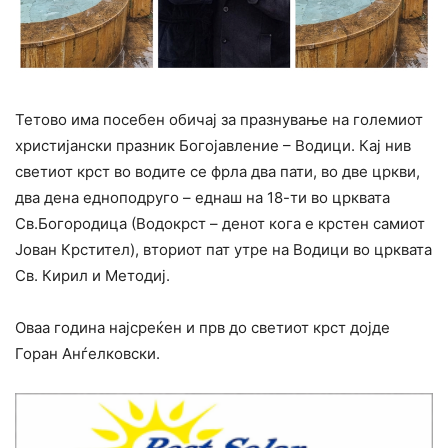
Тетово има посебен обичај за празнување на големиот
христијански празник Богојавление – Водици. Кај нив
светиот крст во водите се фрла два пати, во две цркви,
два дена едноподруго – еднаш на 18-ти во црквата
Св.Богородица (Водокрст – денот кога е крстен самиот
Јован Крстител), вториот пат утре на Водици во црквата
Св. Кирил и Методиј.
Oваа година најсреќен и прв до светиот крст дојде
Горан Анѓелковски.