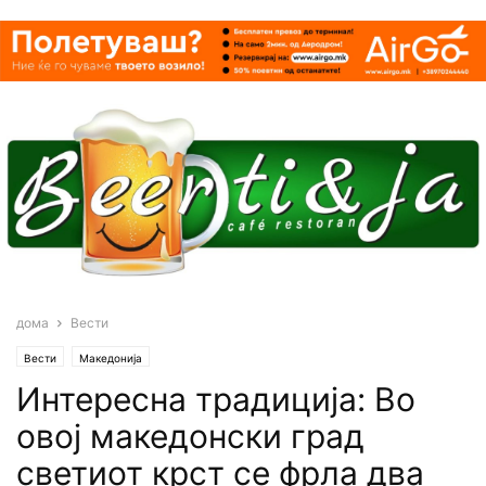
дома
Вести
Вести
Македонија
Интересна традиција: Во
овој македонски град
светиот кpcт се фрла два