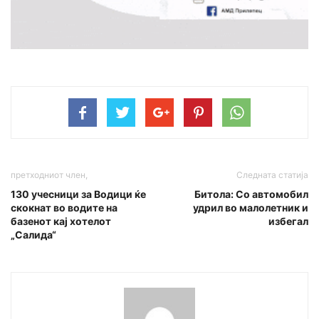
претходниот член,
Следната статија
130 учесници за Водици ќе
Битола: Со автомобил
скокнат во водите на
удрил во малолетник и
базенот кај хотелот
избегал
„Салида“