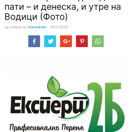
пати – и денеска, и утре на
Водици (Фото)
од страна на
markukule
-
18.01.2025