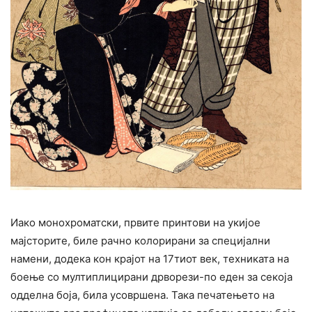
Иако монохроматски, првите принтови на укијое
мајсторите, биле рачно колорирани за специјални
намени, додека кон крајот на 17тиот век, техниката на
боење со мултиплицирани дрворези-по еден за секоја
одделна боја, била усовршена. Така печатењето на