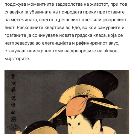
подржува моментните задоволства на животот, при тоа
славејки ја убавината на природата преку претставите
на месечината, снегот, црешовиот цвет или јаворовиот
лист. Раскошните квартови во Едо, во кои самураите и
граѓаните ја сочинувале новата градска класа, која се
натпреварува во елеганцијата и рафинираниот вкус,
стануваат неисцрпна тема на дрворезите на ukiyoe
мајсторите.