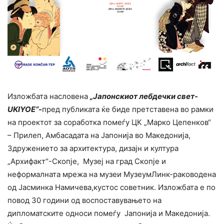
Изложбата насловена
„Јапонскиот лебдечки свет-
UKIYOE
“-
пред публиката ќе биде претставена во рамки
на проектот за соработка помеѓу ЦК „Марко Цепенков“
– Прилеп, Амбасадата на Јапонија во Македонија,
Здружението за архитектура, дизајн и култура
„Архифакт“-Скопје, Музеј на град Скопје и
неформалната мрежа на музеи МузеумЛинк-раководена
од Јасминка Намичева,кустос советник. Изложбата е по
повод 30 години од воспоставувањето на
дипломатските односи помеѓу Јапонија и Македонија.