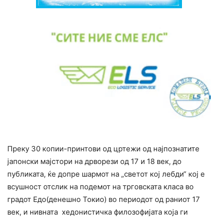
Преку 30 копии-принтови од цртежи од најпознатите
јапонски мајстори на дрворези од 17 и 18 век, до
публиката, ќе допре шармот на „светот кој лебди“ кој е
всушност отслик на подемот на трговската класа во
градот Едо(денешно Токио) во периодот од раниот 17
век, и нивната хедонистичка филозофијата која ги