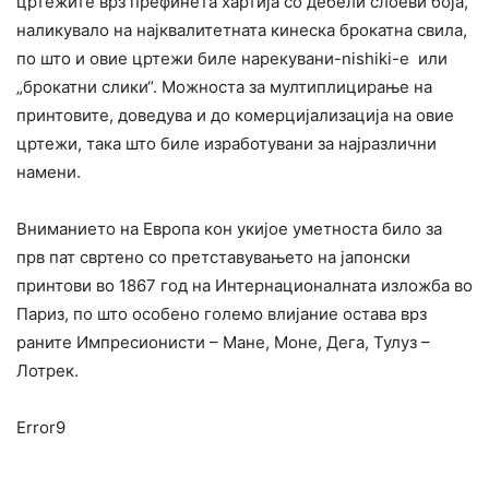
цртежите врз префинета хартија со дебели слоеви боја,
наликувало на најквалитетната кинеска брокатна свила,
по што и овие цртежи биле нарекувани-nishiki-е или
„брокатни слики“. Можноста за мултиплицирање на
принтовите, доведува и до комерцијализација на овие
цртежи, така што биле изработувани за најразлични
намени.
Вниманието на Европа кон укијое уметноста било за
прв пат свртено со претставувањето на јапонски
принтови во 1867 год на Интернационалната изложба во
Париз, по што особено големо влијание остава врз
раните Импресионисти – Мане, Моне, Дега, Тулуз –
Лотрек.
Error9