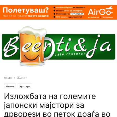
дома
Живот
Живот
Култура
Изложбата на големите
јапонски мајстори за
дрворези во петок доаѓа во