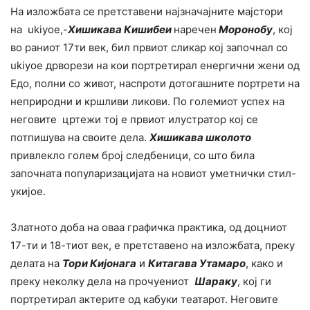
На изложбата се претставени најзначајните мајстори
на ukiyoe,-
Хишикава Кишибеи
наречен
Моронобу
, кој
во раниот 17ти век, бил првиот сликар кој започнал со
ukiyoe дрворези на кои портретирал енергични жени од
Едо, полни со живот, наспроти дотогашните портрети на
неприродни и кршливи ликови. По големиот успех на
неговите цртежи тој е првиот илустратор кој се
потпишува на своите дела.
Хишикава школото
привлекло голем број следбеници, со што била
започната популаризацијата на новиот уметнички стил-
укијое.
Златното доба на оваа графичка практика, од доцниот
17-ти и 18-тиот век, е претставено на изложбата, преку
делата на
Тори Кијонага
и
Китагава Утамаро
, како и
преку неколку дела на прочуениот
Шараку
, кој ги
портретирал актерите од кабуки театарот. Неговите