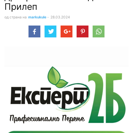
Прилеп
од страна на
markukule
-
28.03.2024