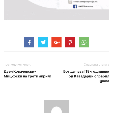
претходниот член,
Следната статија
Дуел Ковачевски-
Бог да чува! 18-годишник
Мицкоски на трети април!
од Кавадарци ограбил
црква