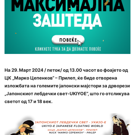
На 29. Март 2024 / петок/ од 13.00 часот во фоајето од
ЦК „Марко Цепенков“ – Прилеп, ќе биде отворена
изложбата на големите јапонски мајстори за дрворези
„Јапонскиот лебдечки свет-
UKIYOE
“, што го отсликува
светот од 17 и 18 век.