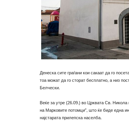
Денеска сите граѓани кои сакаат да го посет
тоа можат да го сторат бесплатно, а низ по
Белчески.
Веќе за утре (26.09.) во Црквата Св. Никола
на Марковите потомци”, што ќе биде една и
најстарата прилепска населба.