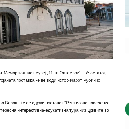
ат Меморијалниот музеј „11-ти Октомври“ – Участакот,
стојаната поставка ќе ве води историчарот Рубинчо
 во Варош, ќе се одржи настанот “Регигиозно поведение
нтересна интерактивна-едукативна тура низ црквите во