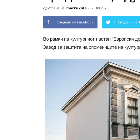
од страна на
markukule
-
25.09.2023
Сподели на Facebook
Сподели на 
Во рамки на културниот настан “Европски д
Завод за заштита на спомениците на култура