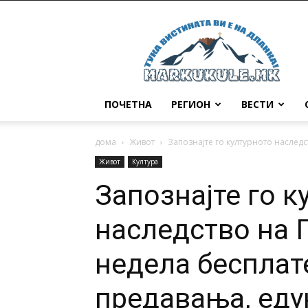
Маркукуле
ПОЧЕТНА
РЕГИОН
ВЕСТИ
дома
Живот
Запознајте го културното наследс
Живот
Култура
Запознајте го к
наследство на 
недела бесплате
предавања, еду