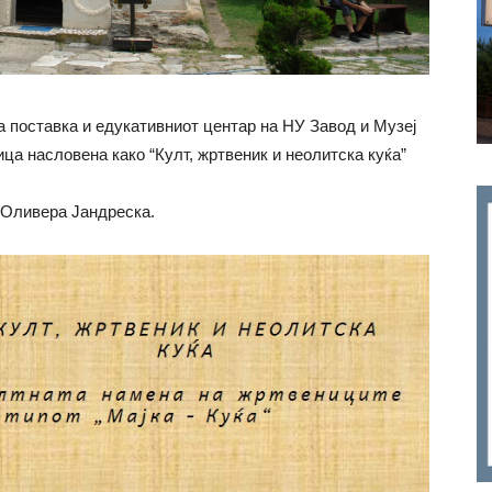
ка поставка и едукативниот центар на НУ Завод и Музеј
ца насловена како “Култ, жртвеник и неолитска куќа”
р Оливера Јандреска.