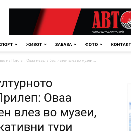
СПОРТ
ЖИВОТ
ЗАБАВА
ФОТО
КОНТАК
тво на Прилеп: Оваа недела бесплатен влез во музеи,...
ултурното
Прилеп: Оваа
н влез во музеи,
кативни тури