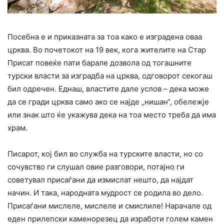
Посебна е и приказната за тоа како е изградена оваа
црква. Во почетокот на 19 век, кога жителите на Стар
Присат повеќе пати барале дозвола од тогашните
турски власти за изградба на црква, одговорот секогаш
бил одречен. Еднаш, властите дале услов – дека може
да се гради црква само ако се најде „нишан“, обележје
или знак што ќе укажува дека на тоа место треба да има
храм.
Писарот, кој бил во служба на турските власти, но со
сочувство ги слушал овие разговори, потајно ги
советувал присаѓани да измислат нешто, да најдат
начин. И така, народната мудрост се родила во дело.
Присаѓани мислеле, мислеле и смислиле! Нарачале од
еден прилепски каменорезец да изработи голем камен