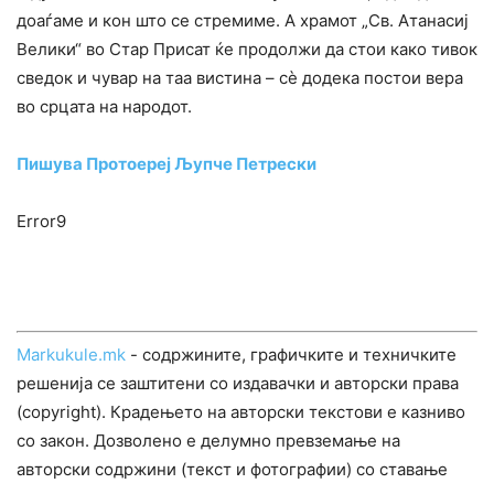
доаѓаме и кон што се стремиме. А храмот „Св. Атанасиј
Велики“ во Стар Присат ќе продолжи да стои како тивок
сведок и чувар на таа вистина – сè додека постои вера
во срцата на народот.
Пишува Протоереј Љупче Петрески
Error9
Markukule.mk
- содржините, графичките и техничките
решенија се заштитени со издавачки и авторски права
(copyright). Крадењето на авторски текстови е казниво
со закон. Дозволено е делумно превземање на
авторски содржини (текст и фотографии) со ставање