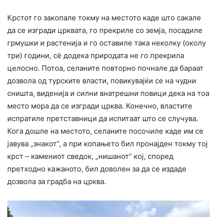
Крстот го закопале токму на местото каде што сакале
да се изгради црквата, го прекриле со земја, посадиле
грмушки и растенија и го оставиле така неколку (околу
три) години, сè додека природата не го прекрила
целосно. Потоа, селаните повторно почнале да бараат
дозвола од турските власти, повикувајќи се на чудни
сништа, виденија и силни внатрешни повици дека на тоа
место мора да се изгради црква. Конечно, властите
испратиле претставници да испитаат што се случува.
Кога дошле на местото, селаните посочиле каде им се
јавува „знакот“, а при копањето бил пронајден токму тој
крст – камениот сведок, „нишанот“ кој, според
претходно кажаното, бил доволен за да се издаде
дозвола за градба на црква.