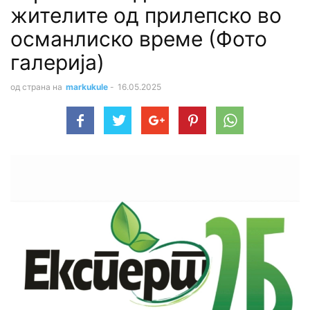
жителите од прилепско во
османлиско време (Фото
галерија)
од страна на
markukule
-
16.05.2025