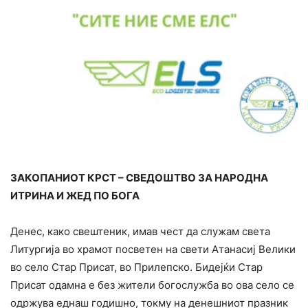
ЗАКОПАНИОТ КРСТ – СВЕДОШТВО ЗА НАРОДНА
ИТРИНА И ЖЕД ПО БОГА
Денес, како свештеник, имав чест да служам света
Литургија во храмот посветен на свети Атанасиј Велики
во село Стар Присат, во Прилепско. Бидејќи Стар
Присат одамна е без жители богослужба во ова село се
одржува еднаш годишно, токму на денешниот празник