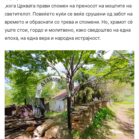
,кога Црквата прави спомен на преносот на моштите на
светителот. Повеќето куќи се веќе срушени од забот на
времето и обраснати со трева и спомени. Но, храмот сè
уште стои, гордо и молитвено, како сведоштво на една
епоха, на една вера и народна истрајност.