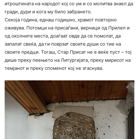
итроштината на народот кој со ум и со молитва знаел да
гради, дури и кога му било забрането.
Секоја година, еднаш годишно, храмот повторно
оживува. Потомци на присаѓани, верници од Прилеп и
од околните места, доаѓаат овде да се помолат, да
запалат свеќа, да ги поврзат своите души со тие на
своите предци. Тогаш, Стар Присат не е веќе пуст – тој
дише преку пеењето на Литургијата, преку мирисот на
темјанот и преку споменот кој не згаснува.