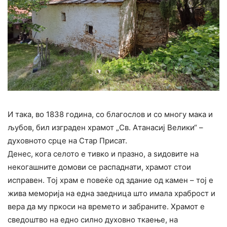
И така, во 1838 година, со благослов и со многу мака и
љубов, бил изграден храмот „Св. Атанасиј Велики“ –
духовното срце на Стар Присат.
Денес, кога селото е тивко и празно, а ѕидовите на
некогашните домови се распаднати, храмот стои
исправен. Тој храм е повеќе од здание од камен – тој е
жива меморија на една заедница што имала храброст и
вера да му пркоси на времето и забраните. Храмот е
сведоштво на едно силно духовно ткаење, на