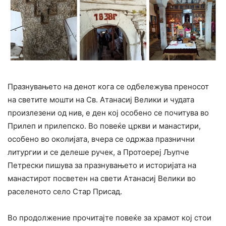
Празнувањето на денот кога се одбележува преносот
на светите мошти на Св. Атанасиј Велики и чудата
произлезени од нив, е ден кој особено се почитува во
Прилеп и прилепско. Во повеќе цркви и манастири,
особено во околијата, вчера се одржаа празнични
литургии и се делеше ручек, а Протоереј Љупче
Петрески пишува за празнувањето и историјата на
манастирот посветен на свети Атанасиј Велики во
раселеното село Стар Присад.
Во продолжение прочитајте повеќе за храмот кој стои