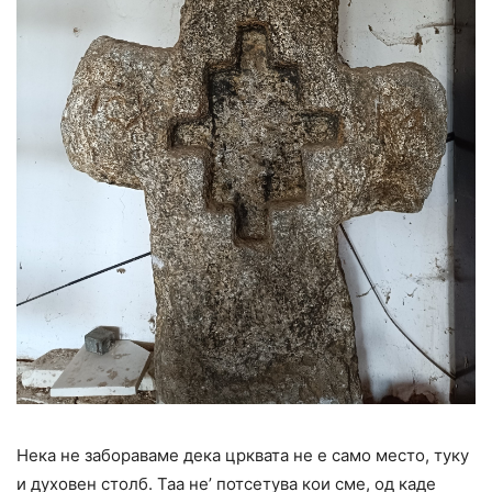
Нека не забораваме дека црквата не е само место, туку
и духовен столб. Таа не’ потсетува кои сме, од каде