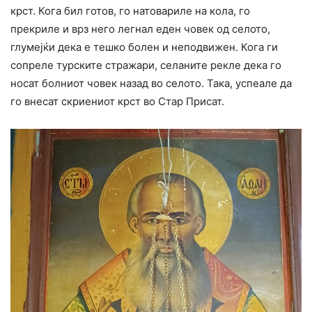
крст. Кога бил готов, го натовариле на кола, го
прекриле и врз него легнал еден човек од селото,
глумејќи дека е тешко болен и неподвижен. Кога ги
сопреле турските стражари, селаните рекле дека го
носат болниот човек назад во селото. Така, успеале да
го внесат скриениот крст во Стар Присат.