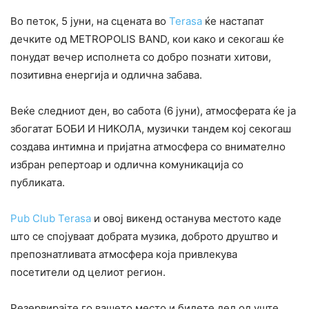
Во петок, 5 јуни, на сцената во
Terasa
ќе настапат
дечките од METROPOLIS BAND, кои како и секогаш ќе
понудат вечер исполнета со добро познати хитови,
позитивна енергија и одлична забава.
Веќе следниот ден, во сабота (6 јуни), атмосферата ќе ја
збогатат БОБИ И НИКОЛА, музички тандем кој секогаш
создава интимна и пријатна атмосфера со внимателно
избран репертоар и одлична комуникација со
публиката.
Pub Club Terasa
и овој викенд останува местото каде
што се спојуваат добрата музика, доброто друштво и
препознатливата атмосфера која привлекува
посетители од целиот регион.
Резервирајте го вашето место и бидете дел од уште