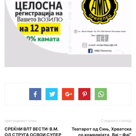
претходниот член,
Следната статија
СРЕЌНИ ВЛТ ВЕСТИ: В.М.
Театарот од Сињ, Хрватска
ОД СТРУГА ОСВОИ СУПЕР
со комедијата „Вај – Фај”