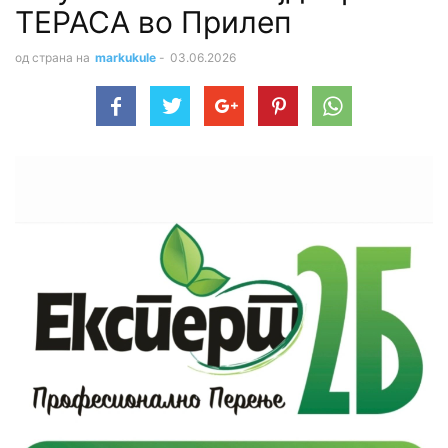
ТЕРАСА во Прилеп
од страна на
markukule
-
03.06.2026