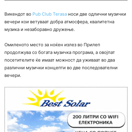
Викендот во
Pub Club Terasa
носи две одлични музички
вечери кои ветуваат добра атмосфера, квалитетна
музика и незаборавно дружење.
Омиленото место за ноќен излез во Прилеп
продолжува со богата музичка програма, а овојпат
посетителите ќе имаат можност да уживаат во два
различни музички концепти во две последователни
вечери.