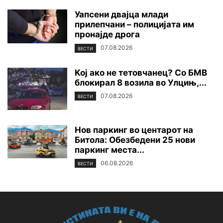
Уапсени двајца млади
прилепчани – полицијата им
пронајде дpoга
07.08.2026
ВЕСТИ
Koj ако не тетовчанец? Со БМВ
блокирал 8 возила во Улцињ,...
07.08.2026
ВЕСТИ
Нов паркинг во центарот на
Битола: Обезбедени 25 нови
паркинг места...
06.08.2026
ВЕСТИ