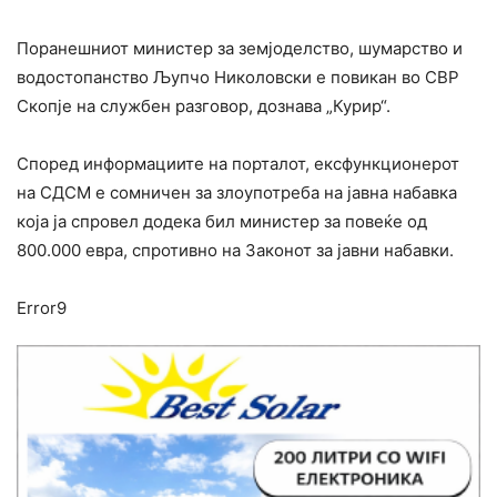
Поранешниот министер за земјоделство, шумарство и
водостопанство Љупчо Николовски е повикан во СВР
Скопје на службен разговор, дознава „Курир“.
Според информациите на порталот, ексфункционерот
на СДСМ е сомничен за злоупотреба на јавна набавка
која ја спровел додека бил министер за повеќе од
800.000 евра, спротивно на Законот за јавни набавки.
Error9