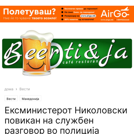
дома
Вести
Вести
Македонија
Ексминистерот Николовски
повикан на службен
разговор во полиција