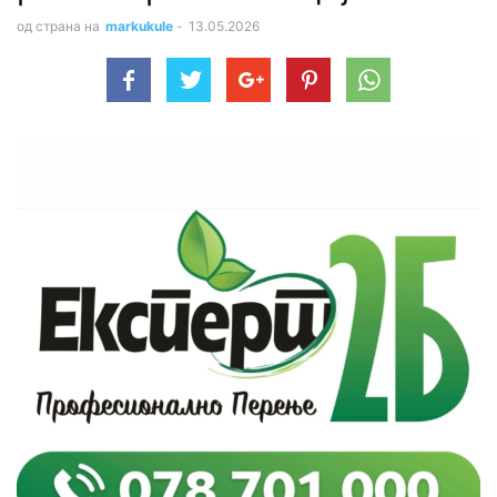
од страна на
markukule
-
13.05.2026