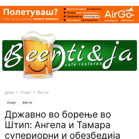
дома
Спорт
Вести
Спорт
Вести
Државно во борење во
Штип: Ангела и Тамара
супериорни и обезбедија