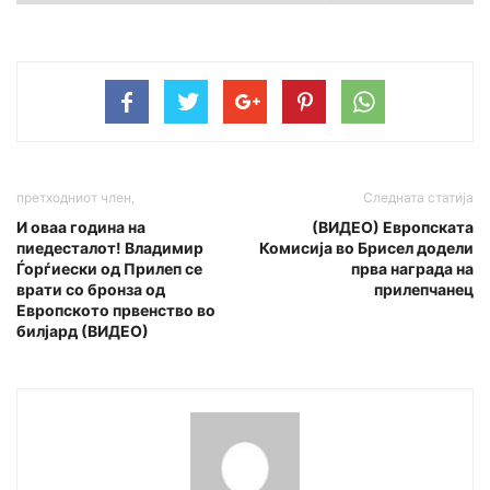
претходниот член,
Следната статија
И оваа година на
(ВИДЕО) Европската
пиедесталот! Владимир
Комисија во Брисел додели
Ѓорѓиески од Прилеп се
прва награда на
врати со бронза од
прилепчанец
Европското првенство во
билјард (ВИДЕО)