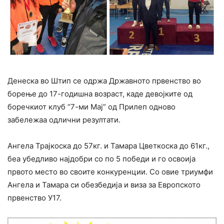
Денеска во Штип се одржа Државното првенство во
борење до 17-годишна возраст, каде девојките од
боречкиот клуб “7-ми Мај” од Прилеп одново
забележаа одлични резултати.
Ангела Трајкоска до 57кг. и Тамара Цветкоска до 61кг.,
беа убедливо најдобри со по 5 победи и го освоија
првото место во своите конкуренции. Со овие триумфи
Ангела и Тамара си обезбедија и виза за Европското
првенство У17.