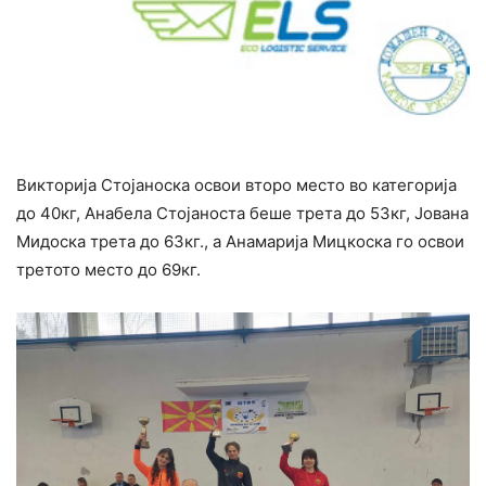
Викторија Стојаноска освои второ место во категорија
до 40кг, Анабела Стојаноста беше трета до 53кг, Јована
Мидоска трета до 63кг., а Анамарија Мицкоска го освои
третото место до 69кг.