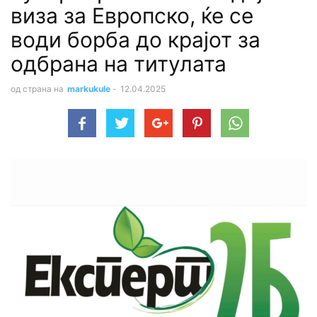
виза за Европско, ќе се
води борба до крајот за
одбрана на титулата
од страна на
markukule
-
12.04.2025