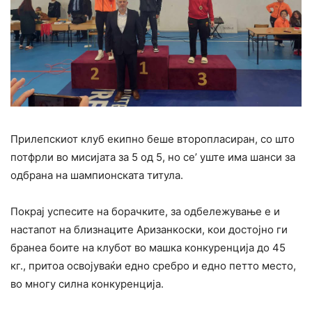
Прилепскиот клуб екипно беше второпласиран, со што
потфрли во мисијата за 5 од 5, но се’ уште има шанси за
одбрана на шампионската титула.
Покрај успесите на борачките, за одбележување е и
настапот на близнаците Аризанкоски, кои достојно ги
бранеа боите на клубот во машка конкуренција до 45
кг., притоа освојуваќи едно сребро и едно петто место,
во многу силна конкуренција.