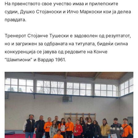
На првенството свое учество имаа и прилепските
судии, Душко Стојаноски и Илчо Маркоски кои ја делеа
правдата.
Тренерот Стојанче Тушески е задоволен од резултатот,
но и загрижен за одбраната на титулата, бидеќи силна
конкуренција се јавува од редовите на Конче
“Шампиони” и Вардар 1961.