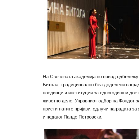
На Свечената академија по повод одбележу
Битола, традиционално беа доделени награ
поединци и институции за едногодишни дост
животно дело. Управниот одбор на Фондот з
пристигнатите пријави, одлучи наградата за
и педагог Панде Петровски.