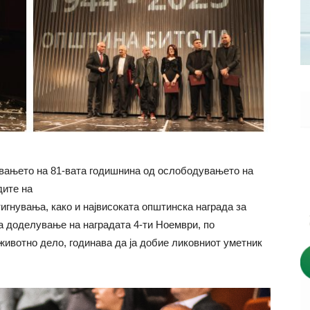
вањето на 81-вата годишнина од ослободувањето на
дите на
игнувања, како и највисоката општинска награда за
а доделување на наградата 4-ти Ноември, по
 животно дело, годинава да ја добие ликовниот уметник