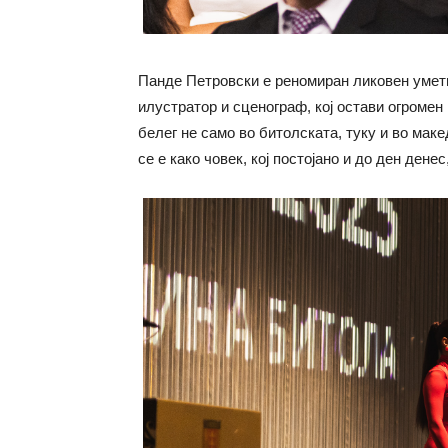
Панде Петровски е реномиран ликовен уметни
илустратор и сценограф, кој остави огромен
белег не само во битолската, туку и во мак
се е како човек, кој постојано и до ден дене