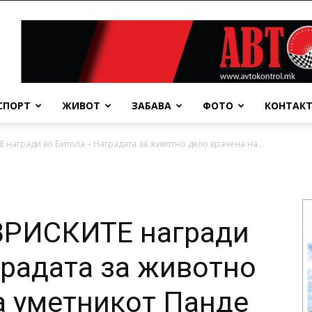
СПОРТ
ЖИВОТ
ЗАБАВА
ФОТО
КОНТАК
гради во Битола – Наградата за животно дело врачена на...
РИСКИТЕ награди
градата за животно
а уметникот Панде