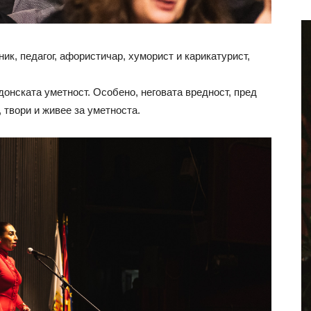
к, педагог, афористичар, хуморист и карикатурист,
едонската уметност. Особено, неговата вредност, пред
с, твори и живее за уметноста.