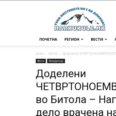
Маркукуле
ПОЧЕТНА
РЕГИОН
ВЕСТИ
дома
Вести
Доделени ЧЕТВРТОНОЕМВРИСКИТЕ на
Вести
Македонија
Доделени
ЧЕТВРТОНОЕМВ
во Битола – На
дело врачена н