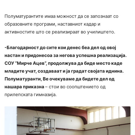
Полуматурантите имаа можност да се запознаат со
образовните програми, наставниот кадар и
активностите што се реализираат во училиштето.
-Благодарност до сите кои денес беа дел од овој
настан и придонесоа за негова успешна реализација.
СОУ “Мирче Ацев”, продолжува да биде место каде
младите учат, создаваат и ја градат својата иднина.
Полуматуранти, Ве очекуваме да бидете дел од
нашара приказна
– стои во соопштението од
прилепската гимназија.