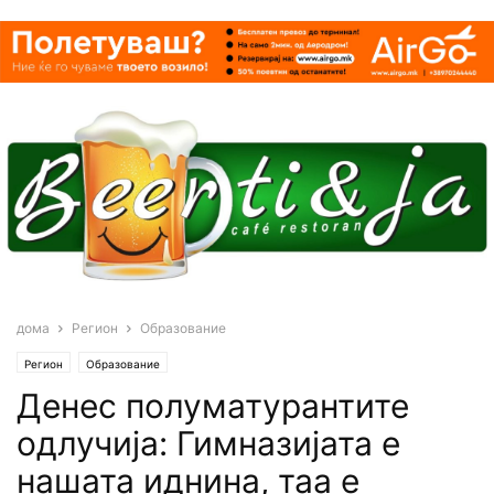
дома
Регион
Образование
Регион
Образование
Денес полуматурантите
одлучија: Гимназијата е
нашата иднина, таа е