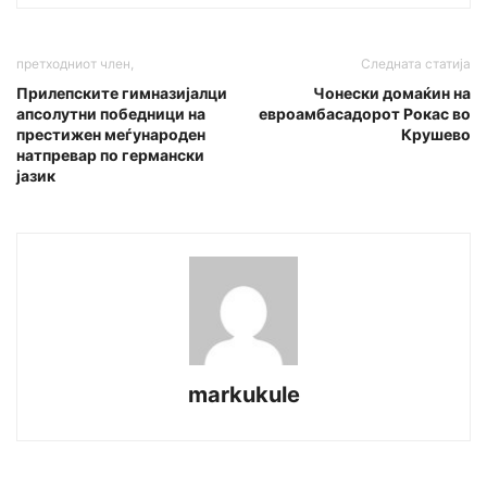
претходниот член,
Следната статија
Прилепските гимназијалци
Чонески домаќин на
апсолутни победници на
евроамбасадорот Рокас во
престижен меѓународен
Крушево
натпревар по германски
јазик
markukule