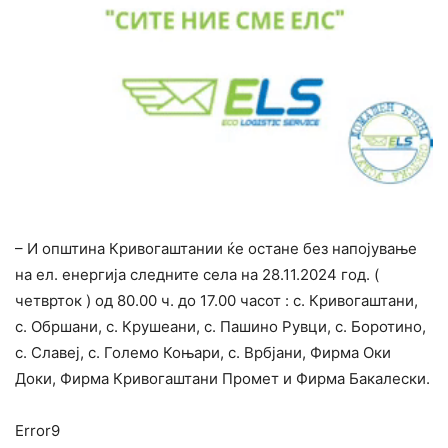
– И општина Кривогаштании ќе остане без напојување
на ел. енергија следните села на 28.11.2024 год. (
четврток ) од 80.00 ч. до 17.00 часот : с. Кривогаштани,
с. Обршани, с. Крушеани, с. Пашино Рувци, с. Боротино,
с. Славеј, с. Големо Коњари, с. Врбјани, Фирма Оки
Доки, Фирма Кривогаштани Промет и Фирма Бакалески.
Error9