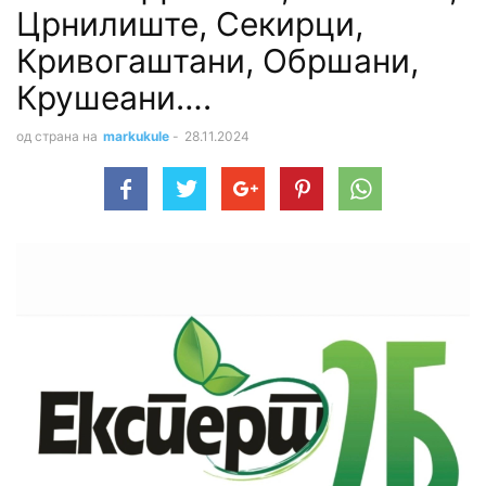
Црнилиште, Секирци,
Кривогаштани, Обршани,
Крушеани….
од страна на
markukule
-
28.11.2024