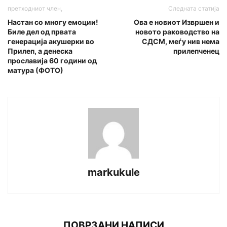
претходниот член,
Следната статија
Настан со многу емоции!
Ова е новиот Извршен и
Биле дел од првата
новото раководство на
генерација акушерки во
СДСМ, меѓу нив нема
Прилеп, а денеска
прилепченец
прославија 60 години од
матура (ФОТО)
markukule
ПОВРЗАНИ НАПИСИ