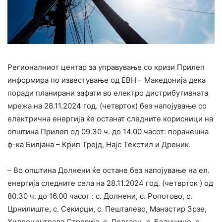
Регионалниот центар за управување со кризи Прилеп
информира по известување од ЕВН – Македонија дека
поради планирани зафати во електро дистрибутивната
мрежа на 28.11.2024 год. (четврток) без напојување со
електрична енергија ќе останат следните корисници на
општина Прилеп од 09.30 ч. до 14.00 часот: поранешна
ф-ка Билјана – Крип Трејд, Најс Текстил и Дреник.
– Во општина Долнени ќе остане без напојување на ел.
енергија следните села на 28.11.2024 год. (четврток ) од
80.30 ч. до 16.00 часот : с. Долнени, с. Ропотово, с.
Црнилиште, с. Секирци, с. Пешталево, Манастир Зрзе,
Хидроцентрала Стровија, с. Долгаец, с. Белушино, с.