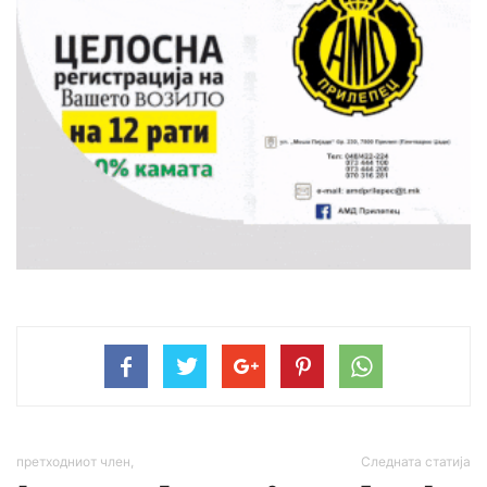
претходниот член,
Следната статија