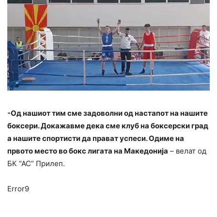
-Од нашиот тим сме задоволни од настапот на нашите
боксери. Докажавме дека сме клуб на боксерски град
а нашите спортисти да прават успеси. Одиме на
првото место во бокс лигата на Македонија
– велат од
БК “АС” Прилеп.
Error9