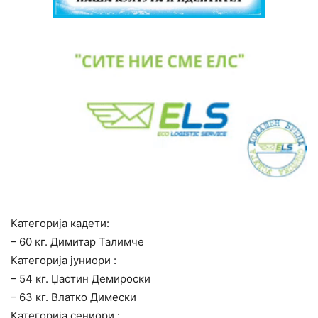
Категорија кадети:
– 60 кг. Димитар Талимче
Категорија јуниори :
– 54 кг. Џастин Демироски
– 63 кг. Влатко Димески
Категорија сениори :