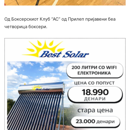
Од Боксерскиот Клуб “АС” од Прилеп пријавени беа
четворица боксери.