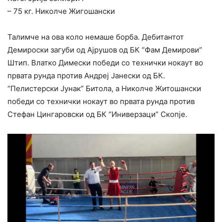
– 75 кг. Николче Жигошански
Талимче на ова коло немаше борба. Дебитантот
Демироски загуби од Ајрушов од БК “Фам Демирови”
Штип. Влатко Димески победи со технички нокаут во
првата рунда против Андреј Јанески од БК.
“Пелистерски Јунак” Битола, а Николче Житошански
победи со технички нокаут во првата рунда против
Стефан Цингаровски од БК “Иниверзаци” Скопје.