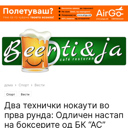
дома
Спорт
Вести
Спорт
Вести
Два технички нокаути во
прва рунда: Одличен настап
на боксерите од БК “АС”