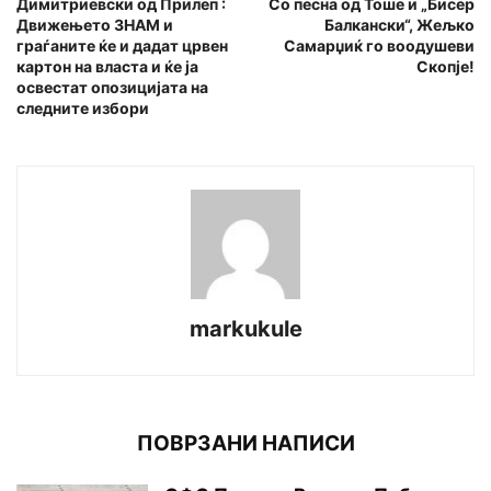
Димитриевски од Прилеп :
Со песна од Тоше и „Бисер
Движењето ЗНАМ и
Балкански“, Жељко
граѓаните ќе и дадат црвен
Самарџиќ го воодушеви
картон на власта и ќе ја
Скопје!
освестат опозицијата на
следните избори
markukule
ПОВРЗАНИ НАПИСИ