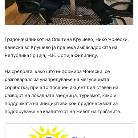
Градоначалникот на Општина Крушево, Нико Чонески,
денеска во Крушево ја пречека амбасадорката на
Република Грција, Н.Е. Софија Филипиду.
На средбата, како што информира Чонески, се
разговарало за унапредување на меѓусебната
соработка, при што посебен акцент бил ставен на
развојот на локалната заедница, туризмот, како и
поддршката на иницијативи кои придонесуваат за
подобрување на квалитетот на живот на граѓаните.