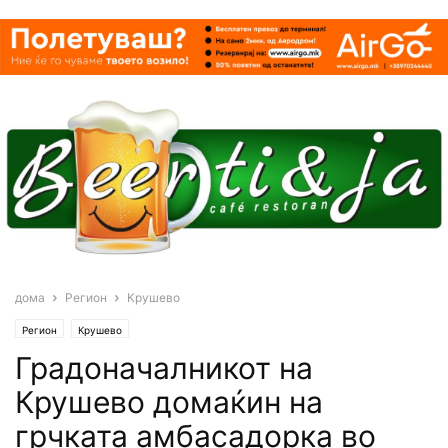
дома
Регион
Крушево
Регион
Крушево
Градоначалникот на
Крушево домаќин на
грчката амбасадорка во