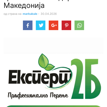
Македонија
од страна на
markukule
-
30.04.2026