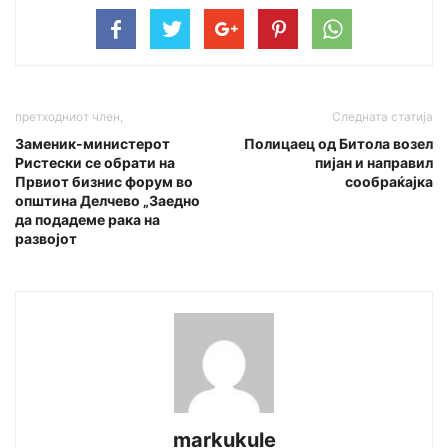
претходниот член,
Следната статија
Заменик-министерот
Полицаец од Битола возел
Ристески се обрати на
пијан и направил
Првиот бизнис форум во
сообраќајка
општина Делчево „Заедно
да подадеме рака на
развојот
markukule