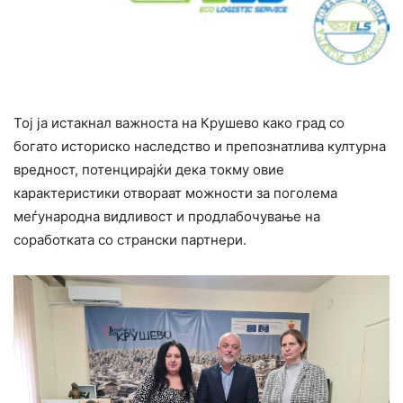
Тој ја истакнал важноста на Крушево како град со
богато историско наследство и препознатлива културна
вредност, потенцирајќи дека токму овие
карактеристики отвораат можности за поголема
меѓународна видливост и продлабочување на
соработката со странски партнери.