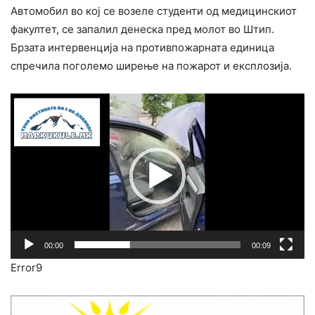
Автомобил во кој се возеле студенти од медицинскиот
факултет, се запалил денеска пред молот во Штип.
Брзата интервенција на противпожарната единица
спречила поголемо ширење на пожарот и експлозија.
Видео
плејер
00:00
00:09
Error9