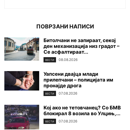
ПОВРЗАНИ НАПИСИ
Битолчани не запираат, секој
ден механизација низ градот –
Се асфалтираат...
08.08.2026
ВЕСТИ
Уапсени двајца млади
прилепчани – полицијата им
пронајде дpoга
07.08.2026
ВЕСТИ
Koj ако не тетовчанец? Со БМВ
блокирал 8 возила во Улцињ,...
07.08.2026
ВЕСТИ