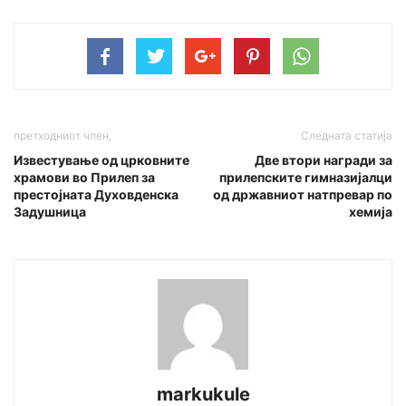
претходниот член,
Следната статија
Известување од црковните
Две втори награди за
храмови во Прилеп за
прилепските гимназијалци
престојната Духовденска
од државниот натпревар по
Задушница
хемија
markukule