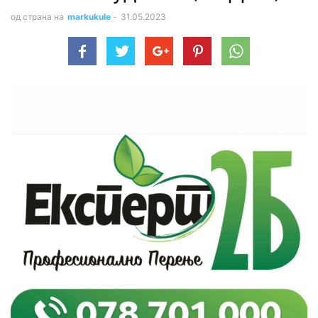
од страна на
markukule
-
31.05.2023