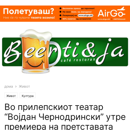
дома
Живот
Живот
Култура
Во прилепскиот театар
“Војдан Чернодрински” утре
премиера на претставата