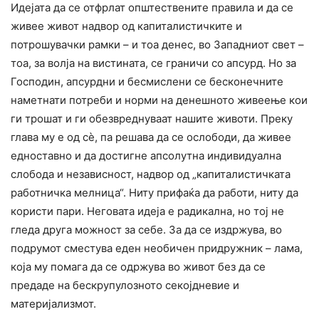
Идејата да се отфрлат општествените правила и да се
живее живот надвор од капиталистичките и
потрошувачки рамки – и тоа денес, во Западниот свет –
тоа, за волја на вистината, се граничи со апсурд. Но за
Господин, апсурдни и бесмислени се бесконечните
наметнати потреби и норми на денешното живеење кои
ги трошат и ги обезвреднуваат нашите животи. Преку
глава му е од сѐ, па решава да се ослободи, да живее
едноставно и да достигне апсолутна индивидуална
слобода и независност, надвор од „капиталистичката
работничка мелница“. Ниту прифаќа да работи, ниту да
користи пари. Неговата идеја е радикална, но тој не
гледа друга можност за себе. За да се издржува, во
подрумот сместува еден необичен придружник – лама,
која му помага да се одржува во живот без да се
предаде на бескрупулозното секојдневие и
материјализмот.