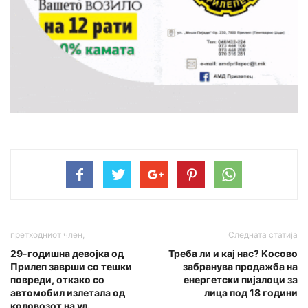
претходниот член,
Следната статија
29-годишна девојка од
Треба ли и кај нас? Kосово
Прилеп заврши со тешки
забранува продажба на
повреди, откако со
енергетски пијалоци за
автомобил излетала од
лица под 18 години
коловозот на ул.