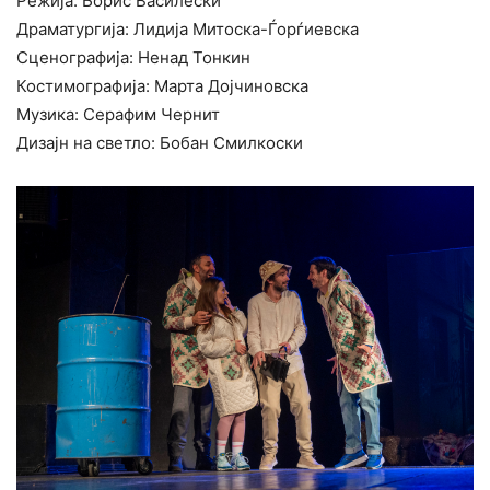
Режија: Борис Василески
Драматургија: Лидија Митоска-Ѓорѓиевска
Сценографија: Ненад Тонкин
Костимографија: Марта Дојчиновска
Музика: Серафим Чернит
Дизајн на светло: Бобан Смилкоски