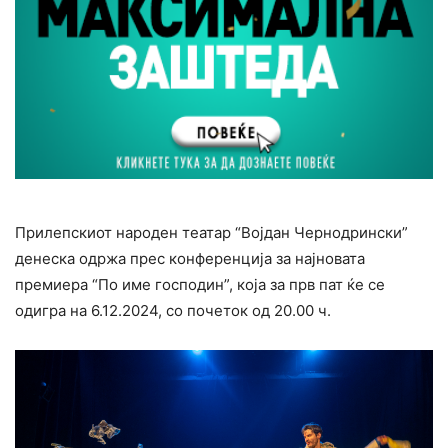
Прилепскиот народен театар “Војдан Чернодрински”
денеска одржа прес конференција за најновата
премиера “По име господин”, која за прв пат ќе се
одигра на 6.12.2024, со почеток од 20.00 ч.