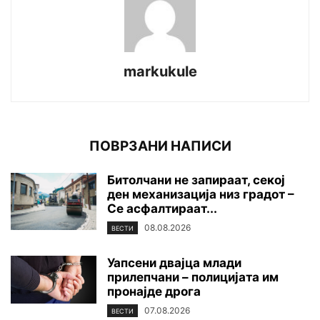
markukule
ПОВРЗАНИ НАПИСИ
Битолчани не запираат, секој
ден механизација низ градот –
Се асфалтираат...
08.08.2026
ВЕСТИ
Уапсени двајца млади
прилепчани – полицијата им
пронајде дpoга
07.08.2026
ВЕСТИ