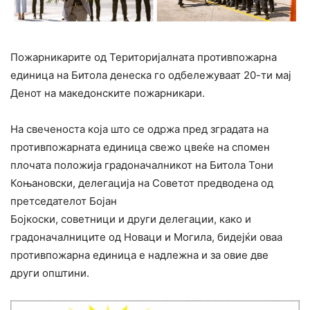
Пожарникарите од Територијалната противпожарна
единица на Битола денеска го одбележуваат 20-ти мај
Денот на македонските пожарникари.
На свеченоста која што се одржа пред зградата на
противпожарната единица свежо цвеќе на спомен
плочата положија градоначалникот на Битола Тони
Коњановски, делегација на Советот предводена од
претседателот Бојан
Бојкоски, советници и други делегации, како и
градоначалниците од Новаци и Могила, бидејќи оваа
противпожарна единица е надлежна и за овие две
други општини.