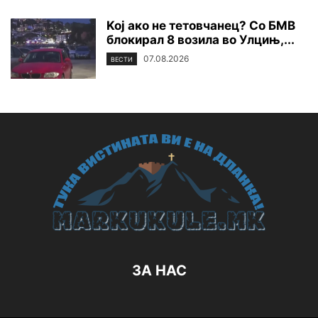
Koj ако не тетовчанец? Со БМВ
блокирал 8 возила во Улцињ,...
07.08.2026
ВЕСТИ
ЗА НАС