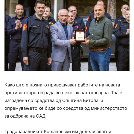
Како што е познато привршуваат работите на новата
противпожарна зграда во некогашната касарна. Таа е
изградена со средства од Општина Битола, а
опремувањето ќе биде со средства од министерството
за одбрана на САД.
Градоначалникот Коњановски им додели златни