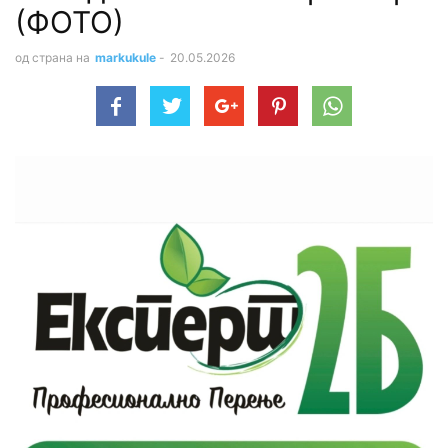
(ФОТО)
од страна на
markukule
-
20.05.2026