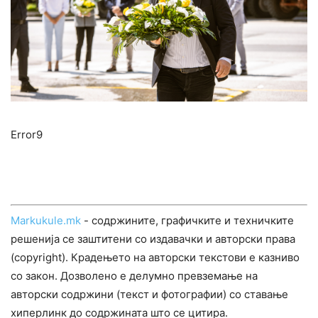
Error9
Markukule.mk
- содржините, графичките и техничките
решенија се заштитени со издавачки и авторски права
(copyright). Крадењето на авторски текстови е казниво
со закон. Дозволено е делумно превземање на
авторски содржини (текст и фотографии) со ставање
хиперлинк до содржината што се цитира.