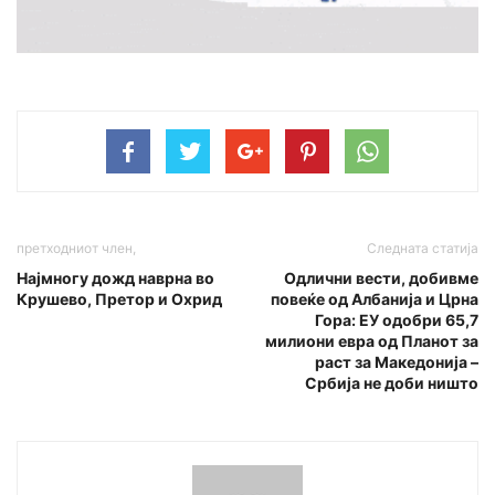
претходниот член,
Следната статија
Најмногу дожд наврна во
Одлични вести, добивме
Крушево, Претор и Охрид
повеќе од Албанија и Црна
Гора: ЕУ одобри 65,7
милиони евра од Планот за
раст за Македонија –
Србија не доби ништо