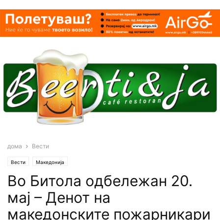
дома
Вести
Вести
Македонија
Во Битола одбележан 20.
мај – Денот на
македонските пожарникари