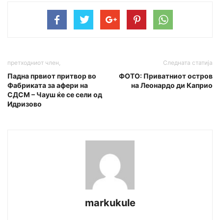
претходниот член,
Следната статија
Падна првиот притвор во
ФОТО: Приватниот остров
Фабриката за афери на
на Леонардо ди Каприо
СДСМ – Чауш ќе се сели од
Идризово
markukule