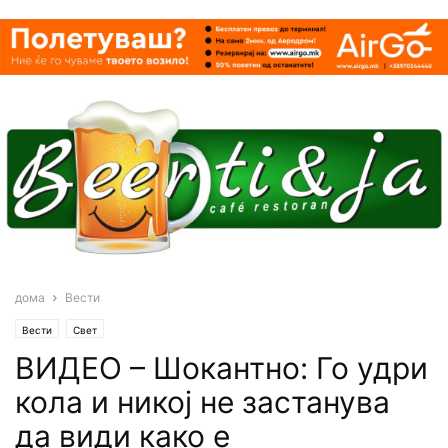
дома
Вести
Вести
Свет
ВИДЕО – Шокантно: Го удри
кола и никој не застанува
да види како е