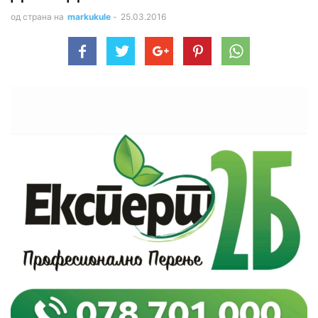
од страна на
markukule
-
25.03.2016