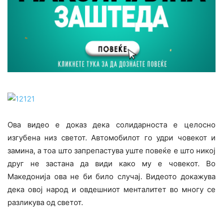
Oва видео е доказ дека солидарноста е целосно
изгубена низ светот. Автомобилот го удри човекот и
замина, a тоа што запрепастува уште повеќе е што никој
друг не застана да види како му е човекот. Во
Македонија ова не би било случај. Видеото докажува
дека овој народ и овдешниот менталитет во многу се
разликува од светот.