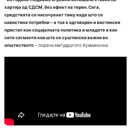
хартија од СДСМ, без ефект на терен. Сега,
средствата се насочуваат таму каде што се
навистина потребни – а тоа е одговорен и вистински
пристап кон социјалната политика и младите и кон
сите сегменти кои што се суштински важни во
општеството
– порача меѓудругото Кузманоска.