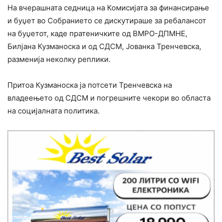
На вчерашната седница на Комисијата за финансирање
и буџет во Собранието се дискутираше за ребалансот
на буџетот, каде пратеничките од ВМРО-ДПМНЕ,
Билјана Кузманоска и од СДСМ, Јованка Тренчевска,
разменија неколку реплики.
Притоа Кузманоска ја потсети Тренчевска на
владеењето од СДСМ и погрешните чекори во областа
на социјалната политика.