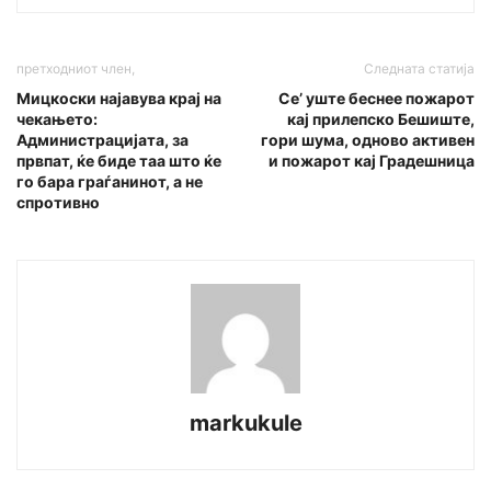
претходниот член,
Следната статија
Мицкоски најавува крај на
Се’ уште беснее пожарот
чекањето:
кај прилепско Бешиште,
Администрацијата, за
гори шума, одново активен
првпат, ќе биде таа што ќе
и пожарот кај Градешница
го бара граѓанинот, а не
спротивно
markukule