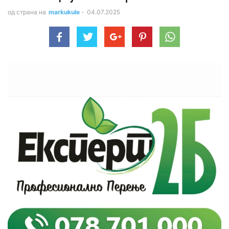
од страна на
markukule
-
04.07.2025