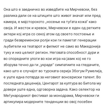
Она што е заедничко во изведбите на Мирчевски, без
разлика дали се на штиците што живот значат или пред
камера, е мајсторското „носење на туѓата кожа“ како
своја. И жесток и кревок, Мирчевски е еден од ретките
актери кој игра со секој атом од своето постоење и
гради безвременски ролји кои ги паметат генерации
љубители на театарот и филмот не само во Македонија
туку и низ целиот регион. Неговата способност дури и
во споредните улоги во кои игра на јазик кој не го
зборува течно да ги „украде“ симпатиите на гледачите,
како што е случајот во турската серија Збогум Румелија,
е уште една потврда за неговиот вонсериски талент. Во
последната деценија, Центарот за култура во Битола му
довери уште една, одговорна задача. Како селектор на
Меѓународниот фестивал за монодрама, Мирчевски ги
артикулира модерните тенденции во овој посебен