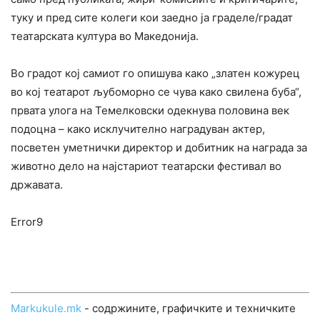
туку и пред сите колеги кои заедно ја граделе/градат
театарската култура во Македонија.
Во градот кој самиот го опишува како „златен кожурец
во кој театарот љубоморно се чува како свилена буба“,
првата улога на Темелковски одекнува половина век
подоцна – како исклучително наградуван актер,
посветен уметнички директор и добитник на награда за
животно дело на најстариот театарски фестивал во
државата.
Error9
Markukule.mk
- содржините, графичките и техничките