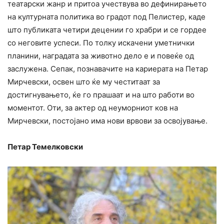
театарски жанр и притоа учествува во дефинирањето
на културната политика во градот под Пелистер, каде
што публиката четири децении го храбри и се гордее
со неговите успеси. По толку искачени уметнички
планини, наградата за животно дело е и повеќе од
заслужена. Сепак, познавачите на кариерата на Петар
Мирчевски, освен што ќе му честитаат за
достигнувањето, ќе го прашаат и на што работи во
моментот. Оти, за актер од неуморниот ков на
Мирчевски, постојано има нови врвови за освојување.
Петар Темелковски