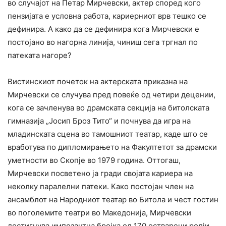
во случајот на Петар Мирчевски, актер според кого
пензијата е условна работа, кариерниот врв тешко се
дефинира. А како да се дефинира кога Мирчевски е
постојано во нагорна линија, чиниш сега тргнал по
патеката нагоре?
Вистинскиот почеток на актерската приказна на
Мирчевски се случува пред повеќе од четири децении,
кога се зачленува во драмската секција на битолската
гимназија „Јосип Броз Тито“ и почнува да игра на
младинската сцена во тамошниот театар, каде што се
вработува по дипломирањето на Факултетот за драмски
уметности во Скопје во 1979 година. Оттогаш,
Мирчевски посветено ја гради својата кариера на
неколку паралелни патеки. Како постојан член на
ансамблот на Народниот театар во Битола и чест гостин
во поголемите театри во Македонија, Мирчевски
достигнува импозантна бројка од 170 остварени ролји.