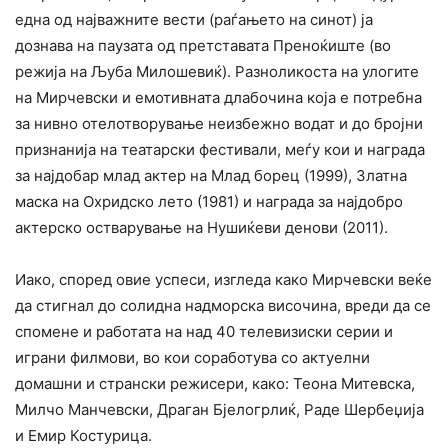
една од најважните вести (раѓањето на синот) ја
дознава на паузата од претставата Преноќиште (во
режија на Љуба Милошевиќ). Разноликоста на улогите
на Мирчевски и емотивната длабочина која е потребна
за нивно отелотворување неизбежно водат и до бројни
признанија на театарски фестивали, меѓу кои и награда
за најдобар млад актер на Млад борец (1999), Златна
маска на Охридско лето (1981) и награда за најдобро
актерско остварување на Нушиќеви денови (2011).
Иако, според овие успеси, изгледа како Мирчевски веќе
да стигнал до солидна надморска височина, вреди да се
спомене и работата на над 40 телевизиски серии и
играни филмови, во кои соработува со актуелни
домашни и странски режисери, како: Теона Митевска,
Милчо Манчевски, Драган Бјелогрлиќ, Раде Шербеџија
и Емир Костурица.