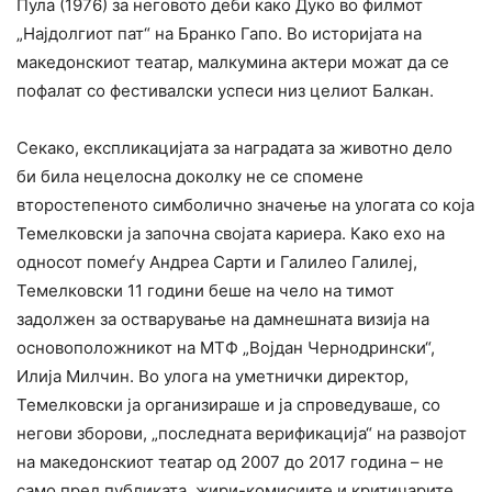
Пула (1976) за неговото деби како Дуко во филмот
„Најдолгиот пат“ на Бранко Гапо. Во историјата на
македонскиот театар, малкумина актери можат да се
пофалат со фестивалски успеси низ целиот Балкан.
Секако, експликацијата за наградата за животно дело
би била нецелосна доколку не се спомене
второстепеното симболично значење на улогата со која
Темелковски ја започна својата кариера. Како ехо на
односот помеѓу Андреа Сарти и Галилео Галилеј,
Темелковски 11 години беше на чело на тимот
задолжен за остварување на дамнешната визија на
основоположникот на МТФ „Војдан Чернодрински“,
Илија Милчин. Во улога на уметнички директор,
Темелковски ја организираше и ја спроведуваше, со
негови зборови, „последната верификација“ на развојот
на македонскиот театар од 2007 до 2017 година – не
само пред публиката, жири-комисиите и критичарите,