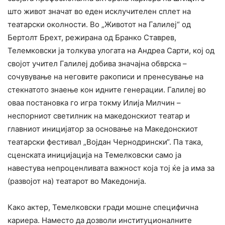
што живот значат во еден исклучителен сплет на
театарски околности. Во „Животот на Галилеј“ од
Бертолт Брехт, режирана од Бранко Ставрев,
Телемковски ја толкува улогата на Андреа Сарти, кој од
својот учител Галилеј добива значајна обврска –
сочувување на неговите ракописи и пренесување на
стекнатото знаење кон идните генерации. Галилеј во
оваа постановка го игра токму Илија Милчин –
неспорниот светилник на македонскиот театар и
главниот иницијатор за основање на Македонскиот
театарски фестивал „Војдан Чернодрински“. Па така,
сценската иницијација на Темелковски само ја
навестува непроценливата важност која тој ќе ја има за
(развојот на) театарот во Македонија.
Како актер, Темелковски гради мошне специфична
кариера. Наместо да дозволи институционалните