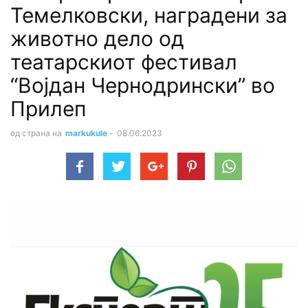
Темелковски, наградени за
животно дело од
театарскиот фестивал
“Војдан Чернодрински” во
Прилеп
од страна на
markukule
-
08.06.2023