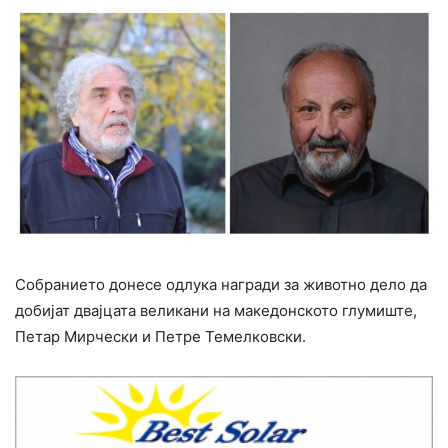
Собранието донесе одлука награди за животно дело да
добијат двајцата великани на македонското глумиште,
Петар Мирчески и Петре Темелковски.