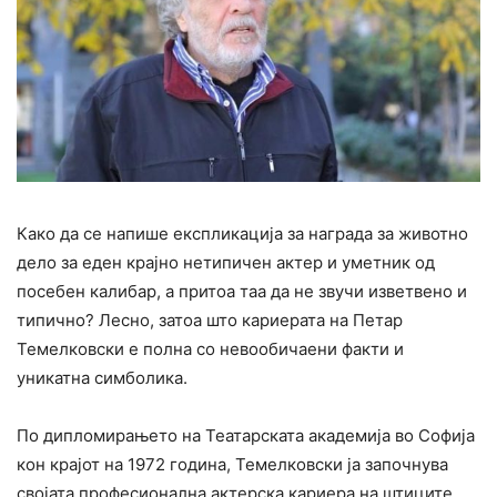
Како да се напише експликација за награда за животно
дело за еден крајно нетипичен актер и уметник од
посебен калибар, а притоа таа да не звучи изветвено и
типично? Лесно, затоа што кариерата на Петар
Темелковски е полна со невообичаени факти и
уникатна симболика.
По дипломирањето на Театарската академија во Софија
кон крајот на 1972 година, Темелковски ја започнува
својата професионална актерска кариера на штиците