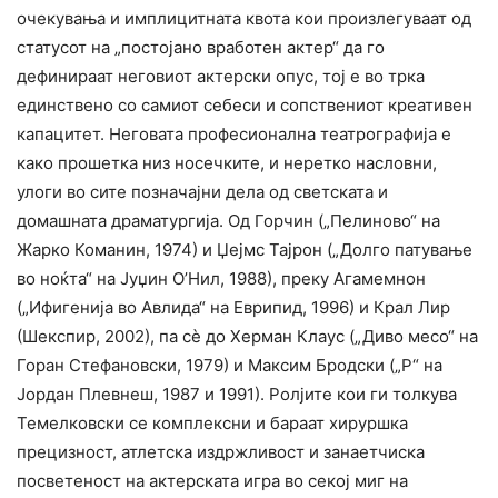
очекувања и имплицитната квота кои произлегуваат од
статусот на „постојано вработен актер“ да го
дефинираат неговиот актерски опус, тој е во трка
единствено со самиот себеси и сопствениот креативен
капацитет. Неговата професионална театрографија е
како прошетка низ носечките, и неретко насловни,
улоги во сите позначајни дела од светската и
домашната драматургија. Од Горчин („Пелиново“ на
Жарко Команин, 1974) и Џејмс Тајрон („Долго патување
во ноќта“ на Јуџин О’Нил, 1988), преку Агамемнон
(„Ифигенија во Авлида“ на Еврипид, 1996) и Крал Лир
(Шекспир, 2002), па сѐ до Херман Клаус („Диво месо“ на
Горан Стефановски, 1979) и Максим Бродски („Р“ на
Јордан Плевнеш, 1987 и 1991). Ролјите кои ги толкува
Темелковски се комплексни и бараат хируршка
прецизност, атлетска издржливост и занаетчиска
посветеност на актерската игра во секој миг на