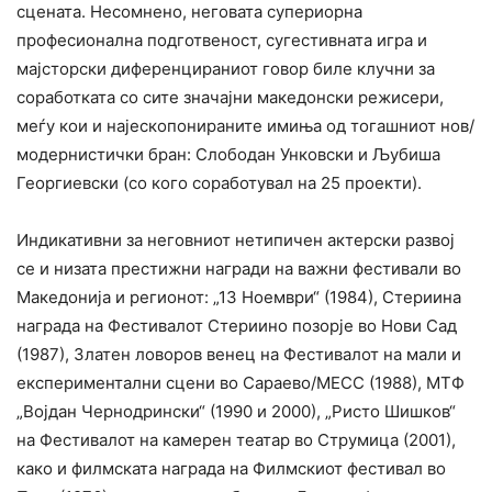
сцената. Несомнено, неговата супериорна
професионална подготвеност, сугестивната игра и
мајсторски диференцираниот говор биле клучни за
соработката со сите значајни македонски режисери,
меѓу кои и најескопонираните имиња од тогашниот нов/
модернистички бран: Слободан Унковски и Љубиша
Георгиевски (со кого соработувал на 25 проекти).
Индикативни за неговниот нетипичен актерски развој
се и низата престижни награди на важни фестивали во
Македонија и регионот: „13 Ноември“ (1984), Стериина
награда на Фестивалот Стериино позорје во Нови Сад
(1987), Златен ловоров венец на Фестивалот на мали и
експериментални сцени во Сараево/МЕСС (1988), МТФ
„Војдан Чернодрински“ (1990 и 2000), „Ристо Шишков“
на Фестивалот на камерен театар во Струмица (2001),
како и филмската награда на Филмскиот фестивал во