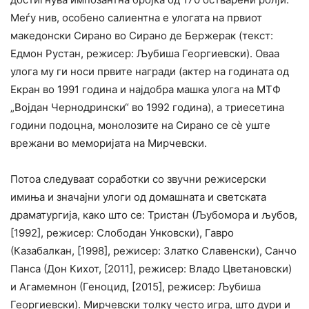
Меѓу нив, особено салиентна е улогата на првиот
македонски Сирано во Сирано де Бержерак (текст:
Едмон Рустан, режисер: Љубиша Георгиевски). Оваа
улога му ги носи првите награди (актер на годината од
Екран во 1991 година и најдобра машка улога на МТФ
„Војдан Чернодрински“ во 1992 година), а триесетина
години подоцна, монолозите на Сирано се сѐ уште
врежани во меморијата на Мирчевски.
Потоа следуваат соработки со звучни режисерски
имиња и значајни улоги од домашната и светската
драматургија, како што се: Тристан (Љубомора и љубов,
[1992], режисер: Слободан Унковски), Гавро
(Казабалкан, [1998], режисер: Златко Славенски), Санчо
Панса (Дон Кихот, [2011], режисер: Владо Цветановски)
и Агамемнон (Геноцид, [2015], режисер: Љубиша
Георгиевски). Мирчевски толку често игра, што дури и