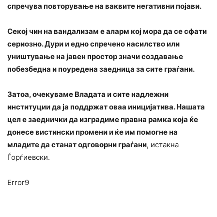
спречува повторување на ваквите негативни појави.
Секој чин на вандализам е аларм кој мора да се сфати
сериозно. Дури и едно спречено насилство или
уништување на јавен простор значи создавање
побезбедна и поуредена заедница за сите граѓани.
Затоа, очекуваме Владата и сите надлежни
институции да ја поддржат оваа иницијатива. Нашата
цел е заеднички да изградиме правна рамка која ќе
донесе вистински промени и ќе им помогне на
младите да станат одговорни граѓани
, истакна ​
Ѓорѓиевски.
Error9