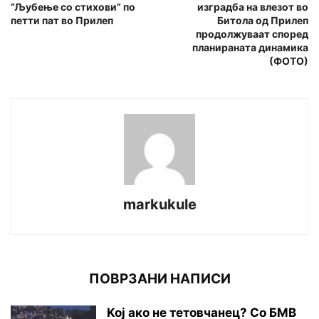
“Љубење со стихови” по
изградба на влезот во
петти пат во Прилеп
Битола од Прилеп
продолжуваат според
планираната динамика
(ФОТО)
markukule
ПОВРЗАНИ НАПИСИ
Koj ако не тетовчанец? Со БМВ