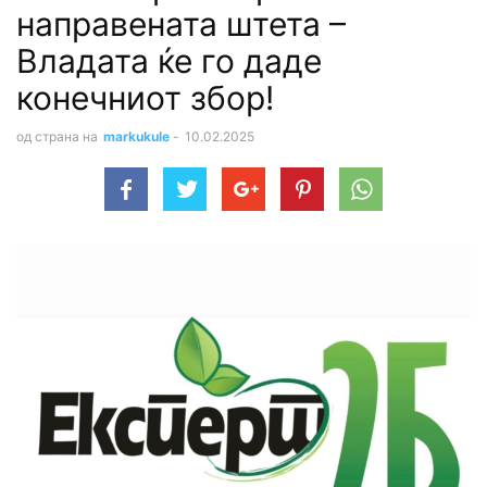
направената штета –
Владата ќе го даде
конечниот збор!
од страна на
markukule
-
10.02.2025