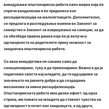
воведување општокорисна работа како мерка која ќе
спречи вандализам и ќе придонесе кон
ресоцијализација на малолетниците. Дополнително,
се предлага и разгледување измени во Законот за
семејство и Законот за извршување на санкции, за да
се обезбеди правна рамка која ќе ја вклучи и
одговорноста на родителите преку можност за
заедничка општокорисна работа.
Со оваа иницијатива не сакаме само да
санкционираме, туку и да превенираме. Важно е да ја
подигнеме свеста кај младите, да ги едуцираме за
значењето на јавните добра и да создадеме
механизми за нивна ресоцијализација.
Општокорисната работа има двоен ефект: од една
страна, им помага на младите да стекнат чувство на
одговорност и почит кон заедницата, а од друга,