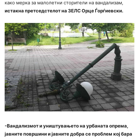
како мерка за малолетни сторители на вандализам,
истакна претседстелот на ЗЕЛС Орце ​Ѓорѓиевски.
-Вандализмот и уништувањето на урбаната опрема,
јавните површини и јавните добра се проблем кој бара