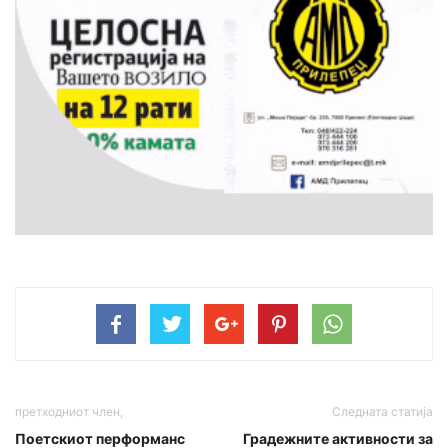
претходниот член,
Следната статија
Поетскиот перформанс
Градежните активности за