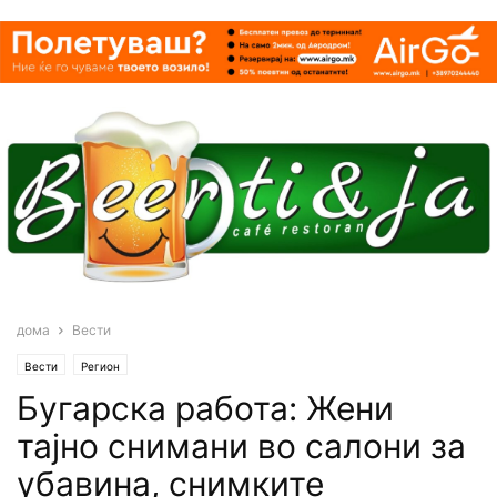
дома
Вести
Вести
Регион
Бугарска работа: Жени
тајно снимани во салони за
убавина, снимките