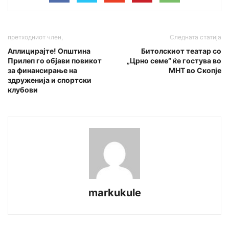
претходниот член,
Следната статија
Аплицирајте! Општина
Битолскиот театар со
Прилеп го објави повикот
„Црно семе“ ќе гостува во
за финансирање на
МНТ во Скопје
здруженија и спортски
клубови
markukule