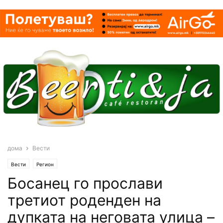
дома
Вести
Вести
Регион
Босанец го прослави
третиот роденден на
дупката на неговата улица –