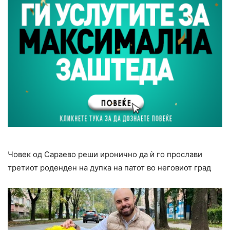
Човек од Сараево реши иронично да ѝ го прослави
третиот роденден на дупка на патот во неговиот град