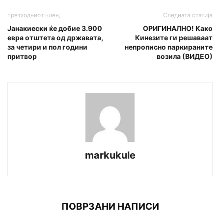
претходниот член,
Следната статија
Јанакиески ќе добие 3.900
ОРИГИНАЛНО! Како
евра отштета од државата,
Кинезите ги решаваат
за четири и пол години
непрописно паркираните
притвор
возила (ВИДЕО)
markukule
ПОВРЗАНИ НАПИСИ