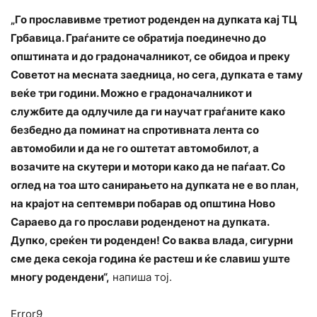
„Го прославивме третиот роденден на дупката кај ТЦ
Грбавица. Граѓаните се обратија поединечно до
општината и до градоначалникот, се обидоа и преку
Советот на месната заедница, но сега, дупката е таму
веќе три години. Можно е градоначалникот и
службите да одлучиле да ги научат граѓаните како
безбедно да поминат на спротивната лента со
автомобили и да не го оштетат автомобилот, а
возачите на скутери и мотори како да не паѓаат. Со
оглед на тоа што санирањето на дупката не е во план,
на крајот на септември побарав од општина Ново
Сараево да го прослави роденденот на дупката.
Дупко, среќен ти роденден! Со ваква влада, сигурни
сме дека секоја година ќе растеш и ќе славиш уште
многу родендени“,
напиша тој.
Error9