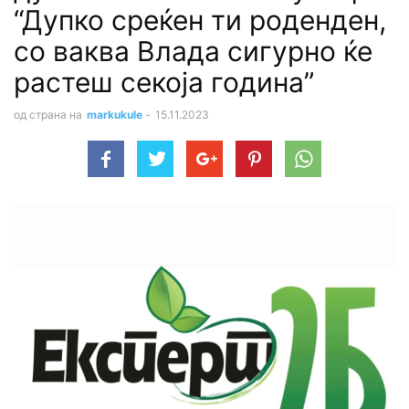
“Дупко среќен ти роденден,
со ваква Влада сигурно ќе
растеш секоја година”
од страна на
markukule
-
15.11.2023