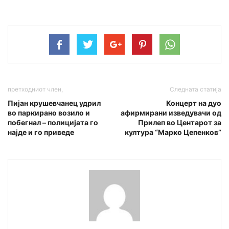
претходниот член,
Следната статија
Пијан крушевчанец удрил
Концерт на дуо
во паркирано возило и
афирмирани изведувачи од
побегнал – полицијата го
Прилеп во Центарот за
најде и го приведе
култура “Марко Цепенков”