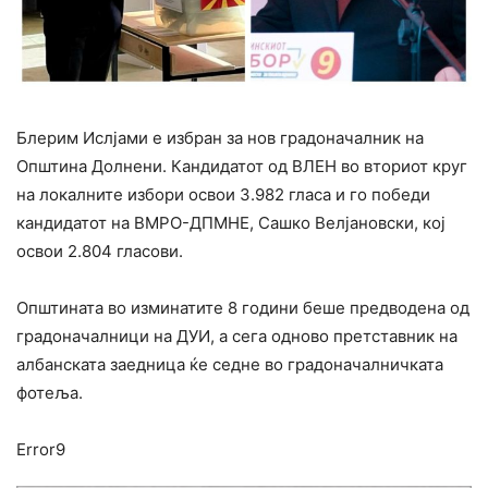
Блерим Ислјами е избран за нов градоначалник на
Општина Долнени. Кандидатот од ВЛЕН во вториот круг
на локалните избори освои 3.982 гласа и го победи
кандидатот на ВМРО-ДПМНЕ, Сашко Велјановски, кој
освои 2.804 гласови.
Oпштината во изминатите 8 години беше предводена од
градоначалници на ДУИ, а сега одново претставник на
албанската заедница ќе седне во градоначалничката
фотеља.
Error9