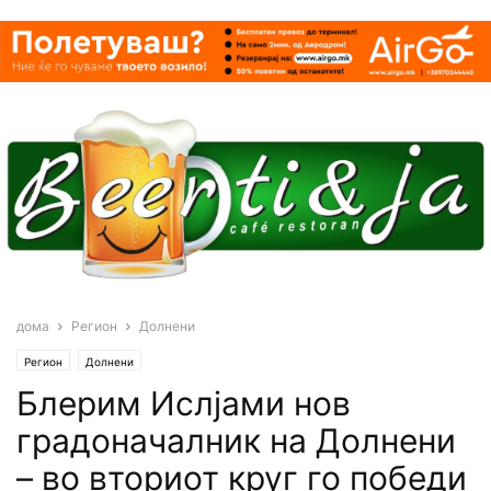
дома
Регион
Долнени
Регион
Долнени
Блерим Ислјами нов
градоначалник на Долнени
– во вториот круг го победи