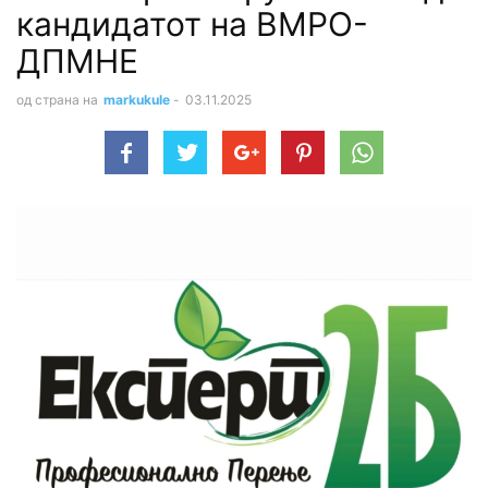
кандидатот на ВМРО-
ДПМНЕ
од страна на
markukule
-
03.11.2025