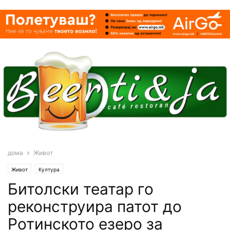
дома
Живот
Живот
Култура
Битолски театар го
реконструира патот до
Ротинското езеро за