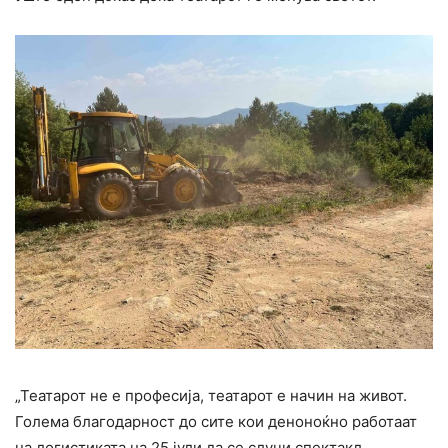
„Театарот не е професија, театарот е начин на живот.
Голема благодарност до сите кои деноноќно работаат
на логистиката на 25 јули да се случи спектакл,