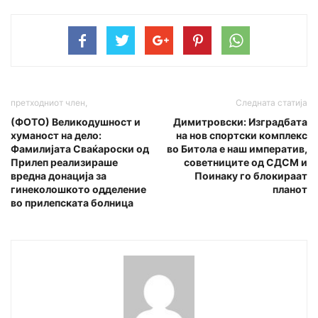
претходниот член,
Следната статија
(ФОТО) Великодушност и
Димитровски: Изградбата
хуманост на дело:
на нов спортски комплекс
Фамилијата Сваќароски од
во Битола е наш императив,
Прилеп реализираше
советниците од СДСМ и
вредна донација за
Поинаку го блокираат
гинеколошкото одделение
планот
во прилепската болница