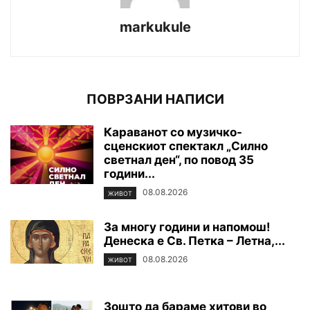
markukule
ПОВРЗАНИ НАПИСИ
Караванот со музичко-
сценскиот спектакл „Силно
светнал ден“, по повод 35
години...
08.08.2026
ЖИВОТ
За многу години и напомош!
Денеска е Св. Петка – Летна,...
08.08.2026
ЖИВОТ
Зошто да бараме хитови во