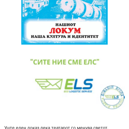
Уште еден доказ дека театарот го менува светот.