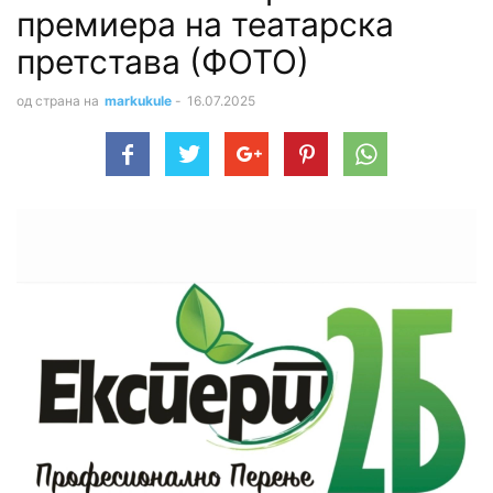
премиера на театарска
претстава (ФОТО)
од страна на
markukule
-
16.07.2025