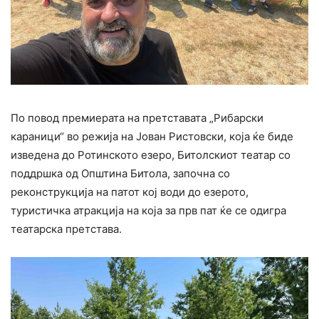
По повод премиерата на претставата „Рибарски
караници“ во режија на Јован Ристовски, која ќе биде
изведена до Ротинското езеро, Битолскиот театар со
поддршка од Општина Битола, започна со
реконструкција на патот кој води до езерото,
туристичка атракција на која за прв пат ќе се одигра
театарска претстава.