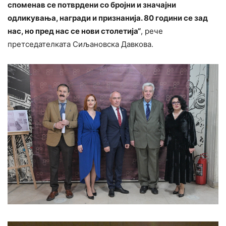
споменав се потврдени со бројни и значајни
одликувања, награди и признанија. 80 години се зад
нас, но пред нас се нови столетија“
, рече
претседателката Сиљановска Давкова.