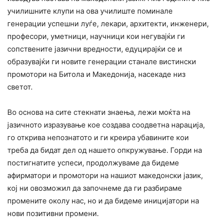
училишните клупи на ова училиште поминале
генерации успешни луѓе, лекари, архитекти, инженери,
професори, уметници, научници кои негувајќи ги
сопствените јазични вредности, едуцирајќи се и
образувајќи ги новите генерации станале вистински
промотори на Битола и Македонија, насекаде низ
светот.
Во основа на сите стекнати знаења, лежи моќта на
јазичното изразување кое создава соодветна нарација,
го открива непознатото и ги креира убавините кои
треба да бидат дел од нашето опкружување. Горди на
постигнатите успеси, продолжуваме да бидеме
афирматори и промотори на нашиот македонски јазик,
кој ни овозможил да започнеме да ги разбираме
промените околу нас, но и да бидеме иницијатори на
нови позитивни промени.