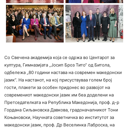
Со Свечена академија која се одржа во Центарот за
култура, Гимназијата „Јосип Броз Тито“ од Битола,
одбележа „80 години настава на современ македонски
јазик“. На настанот, на кој присуствуваа голем број
гости, плакети за особен придонес во развојот на
современиот македонски јазик им беа доделени на
Претседателката на Република Македонија, проф. д-р
Гордана Сиљановска Давкова, градоначалникот Тони
Коњановски, Научната советничка во институтот за
македонски јазик, проф. Др Веселинка Лаброска, на