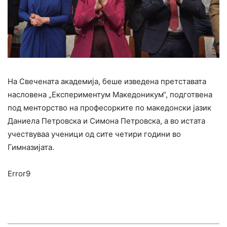
На Свечената академија, беше изведена претставата
насловена „Експериментум Македоникум“, подготвена
под менторство на професорките по македонски јазик
Даниела Петровска и Симона Петровска, а во истата
учествуваа ученици од сите четири години во
Гимназијата.
Error9