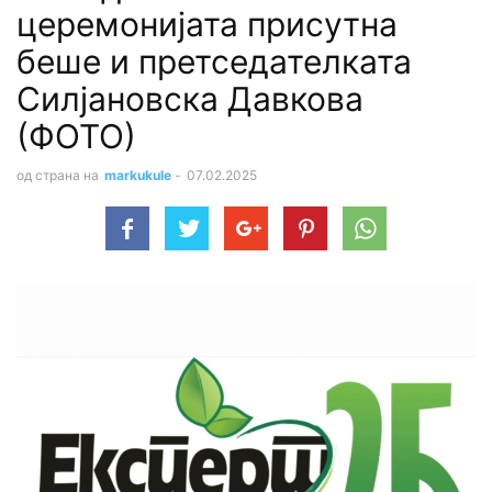
церемонијата присутна
беше и претседателката
Силјановска Давкова
(ФОТО)
од страна на
markukule
-
07.02.2025