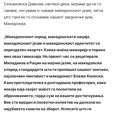
Сиљановска Давкова, нагласи дека, мораме да си го
сакаме, негуваме и чуваме македонскиот јазик, затоа
што така ќе го сочуваме нашиот заеднички дом,
Македонија.
„Македонскиот народ, македонската нација,
македонскиот јазик и македонскиот идентитет се
неразделен квартет. Каква моќна меморија и порака
има оваа гимназија. На првиот час се рецитирале
Миладинов и Рацин на мајчин јазик, на македонски
според стандардите што ги пропишал нашиот значаен,
најзначаен лингивист и македонист Блаже Конески.
Како претседателка и долгодишна професорка, како
некоја која својот живот го посветила на
образованието, горда сум на вашите достигнувања.
Вие сте вреден и посветен колектив на даскали во
најубавата смисла на зборот. Успесите што ги