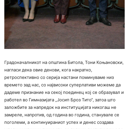
Градоначалникот на општина Битола, Тони Коњановски,
нагласи дека овие денови, кога накратко,
ретроспективно со серија настани поминуваме низ
времето зад нас, со највисоки суперлативи можеме да
дадеме признание на секој поединец кој се образувал и
работел во Гимназијата „Јосип Броз Тито“, затоа што
заложбите за напредок на институцијата никогаш не
замреле, напротив, од година во година, станувале се
поголеми, а континуираниот успех и денес создава