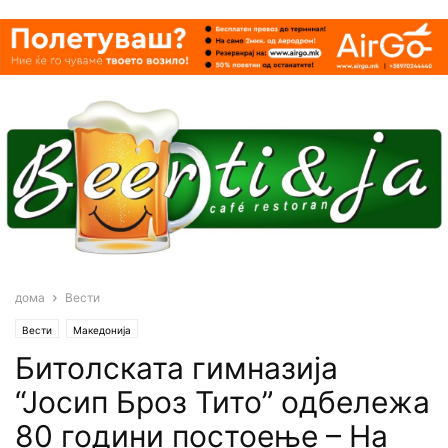
дома
Вести
Вести
Македонија
Битолската гимназија
“Јосип Броз Тито” одбележа
80 години постоење – На