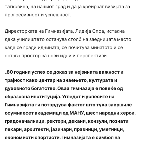
татковина, на нашиот град и да ја креираат визијата за
прогресивност и успешност.
Директорката на Гимназијата, Лидија Споа, истакна
дека училиштето останува столб на заедницата место
каде се гради иднината, се почитува минатото и се
остава простор за нови идеи и перспективи.
„80 години успех се доказ за нејзината важност и
трајност како центар на знаењето, културата и
духовното богатство. Оваа гимназија е повеќе од
образовна институција. Угледот и успесите на
Гимназијата ги потврдува фактот што тука завршиле
осумнаесет академици од МАНУ, шест народни херои,
градоначалници, ректори, декани, конзули, познати
лекари, архитекти, јазичари, правници, уметници,
економисти спортисти. Гимназијата е симбол на