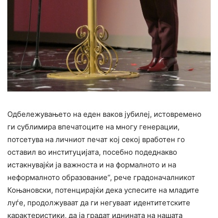
Одбележувањето на еден ваков јубилеј, истовремено
ги сублимира впечатоците на многу генерации,
потсетува на личниот печат кој секој вработен го
оставил во институцијата, посебно подеднакво
истакнувајќи ја важноста и на формалното и на
неформалното образование“, рече градоначалникот
Коњановски, потенцирајќи дека успесите на младите
луѓе, продолжуваат да ги негуваат идентитетските
карактеристики, да ја градат иднината на нашата