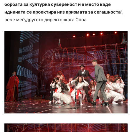
борбата за културна сувереност и е место каде
иднината се проектира низ призмата за сегашноста“
,
рече меѓудругото директорката Споа.