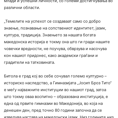
млади и успешни личности, со големи достигнувања во
различни области.
„Темелите на успехот се создаваат само со добро
знаење, познавање на сопствениот идентитет, јазик,
култура, традиција. Знаењето за нашата богата
македонска историја е токму она што ги гради нашите
човечки вредности, не поучува, обврзува и насочува
кон нашиот придонес, како академски граѓани и
градители на татковината.
Битола е град кој во себе сочувал големо културно –
историско наследство, а Гимназијата „Јосип Броз Тито“
е меѓу најважните институции во нашиот град, затоа
што токму оваа воспитно – образована институција, е
една од првите гимназии во Македонија, во која на
денешен ден, пред точно 80 години започна да се
изведува настава на македонски јазик. Низ годините низ