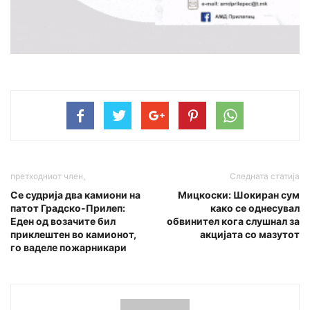
претходниот член,
Следната статија
Се судрија два камиони на
Мицкоски: Шокиран сум
патот Градско-Прилеп:
како се однесувал
Еден од возачите бил
обвинител кога слушнал за
приклештен во камионот,
акцијата со мазутот
го ваделе пожарникари