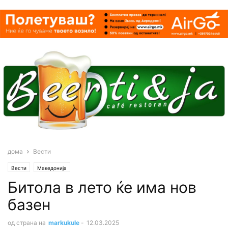
дома
Вести
Вести
Македонија
Битола в лето ќе има нов
базен
од страна на
markukule
-
12.03.2025