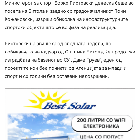
Министерот за спорт Борко Ристовски денеска беше во
посета на Битола и заедно со градоначалникот Тони
Коњановски, изврши обиколка на инфраструктурните
спортски објекти што се во фаза на реализација.
Ристовски најави дека од следната недела, по
добивањето на надзор од Општина Битола, ќе продолжи
изградбата на базенот во ОУ „Даме Груев“, еден од
проектите кои беа почнати од Агенцијата за млади и
спорт и со години беа оставени недовршени.